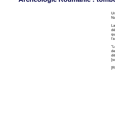
Un
Na
La
dé
qu
l’
"L
de
di
[s
[R