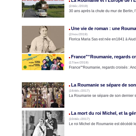
La Roumanie et l'Europe de l'E
(2/déc./2019)
30 ans après la chute du mur de Berlin, 
Une vie de roman : une Roumain
(2/nov./2019)
Florica Maria Sas est née en1841 à Aiud
France"“Roumanie, regards cro
(17/avr./2019)
France"“Roumanie, regards croisés : An
La Roumanie se sépare de son 
(16/déc./2017)
La Roumanie se sépare de son dernier sou
La mort du roi Michel, et la gé
(10/déc./2017)
Le roi Michel de Roumanie est décédé le