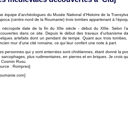
e équipe d’archéologues du Musée National d’Histoire de la Transylvan
poca (centre-nord de la Roumanie) trois tombes appartenant à l’époq
 nécropole date de la fin du XIIe siècle - début du XIIIe. Selon l
couvertes dans ce site. Depuis le début des travaux d’urbanisme d
elques artefaits dont un pendant de tempe. Quant aux trois tombes,
ancien mur d’une cité romaine, ce qui leur confert une note à part.
es personnes qui y sont enterrées sont chrétiennes, étant donné la posit
 sarcophages, plus rudimentaires, en pierres et en briques. Je crois q
t Cosmin Rusu.
ource : Rompres]
oumanie.com]