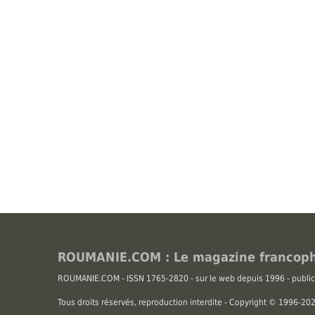
ROUMANIE.COM : Le magazine francoph
ROUMANIE.COM - ISSN 1765-2820 - sur le web depuis 1996 - public
Tous droits réservés, reproduction interdite - Copyright © 1996-2