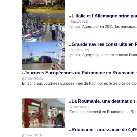
L'Italie et l'Allemagne princi
(5/nov./2012)
[photo : Agerpres] En 2011, les princip
Grands navires construits en 
(11/oct./2012)
[photo : Agerpres] Le chantier naval Dam
Journées Européennes du Patrimoine en Roumanie :
(19/sep./2012)
En écho aux Journées Européennes du Patrimoine, le Service de Co
La Roumanie, une destination a
(31/jan./2012)
Centre commercial en Roumanie La Rouma
Roumanie : croissance de 4,4%
(16/déc./2011)