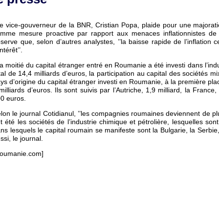
Le vice-gouverneur de la BNR, Cristian Popa, plaide pour une majorati
mme mesure proactive par rapport aux menaces inflationnistes de l’an
serve que, selon d’autres analystes, ’’la baisse rapide de l’inflation 
intérêt’’.
La moitié du capital étranger entré en Roumanie a été investi dans l’indus
tal de 14,4 milliards d’euros, la participation au capital des sociétés m
ys d’origine du capital étranger investi en Roumanie, à la première pla
milliards d’euros. Ils sont suivis par l’Autriche, 1,9 milliard, la France, 
0 euros.
lon le journal Cotidianul, ’’les compagnies roumaines deviennent de plu
t été les sociétés de l’industrie chimique et pétrolière, lesquelles sont
ns lesquels le capital roumain se manifeste sont la Bulgarie, la Serbie
ssi, le journal.
oumanie.com]