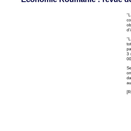
’’
co
ob
d’
’’
to
pa
3 
00
Se
on
da
au
[R