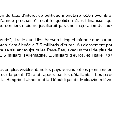
on du taux d’intérêt de politique monétaire le10 novembre,
née prochaine’’, écrit le quotidien Ziarul financiar, qui
ces derniers mois ne justifierait pas une majoration du taux
trie’’, titre le quotidien Adevarul, lequel informe que sur un
ixtes s’est élevée à 7,5 milliards d’euros. Au classement par
ce se situent toujours les Pays-Bas, avec un total de plus de
1,5 milliard, l’Allemagne, 1,3milliard d’euros, et l’Italie, 787
s en plus visibles dans les pays voisins, et les pionniers en
 sur le point d’être attrapées par les détaillants’’. Les pays
, la Hongrie, l’Ukraine et la République de Moldavie, relève,