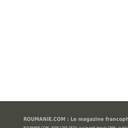
ROUMANIE.COM : Le magazine francoph
ROUMANIE.COM - ISSN 1765-2820 - sur le web depuis 1996 - public