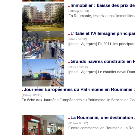
Immobilier : baisse des prix 
(18/sep./2013)
En Roumanie, les prix dans l’immobilier
L'Italie et l'Allemagne princi
(5/nov./2012)
[photo : Agerpres] En 2011, les princip
Grands navires construits en 
(11/oct./2012)
[photo : Agerpres] Le chantier naval Dam
Journées Européennes du Patrimoine en Roumanie :
(19/sep./2012)
En écho aux Journées Européennes du Patrimoine, le Service de Co
La Roumanie, une destination a
(31/jan./2012)
Centre commercial en Roumanie La Rouma