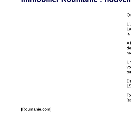
Qu
L’
La
la
A 
de
mê
Un
vo
te
Da
15
To
[s
[Roumanie.com]