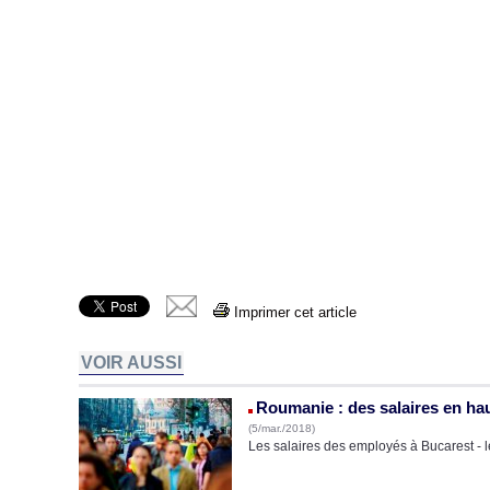
Imprimer cet article
VOIR AUSSI
Roumanie : des salaires en ha
(5/mar./2018)
Les salaires des employés à Bucarest - le