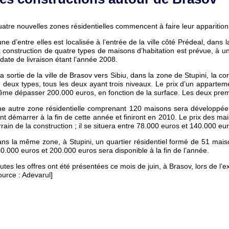
atre nouvelles zones résidentielles commencent à faire leur apparition
une d’entre elles est localisée à l’entrée de la ville côté Prédeal, dans
 construction de quatre types de maisons d’habitation est prévue, à un
 date de livraison étant l’année 2008.
la sortie de la ville de Brasov vers Sibiu, dans la zone de Stupini, la c
 deux types, tous les deux ayant trois niveaux. Le prix d’un apparte
me dépasser 200.000 euros, en fonction de la surface. Les deux premi
e autre zone résidentielle comprenant 120 maisons sera développée n
nt démarrer à la fin de cette année et finiront en 2010. Le prix des ma
rrain de la construction ; il se situera entre 78.000 euros et 140.000 eu
ns la même zone, à Stupini, un quartier résidentiel formé de 51 maiso
0.000 euros et 200.000 euros sera disponible à la fin de l’année.
utes les offres ont été présentées ce mois de juin, à Brasov, lors de l’
ource : Adevarul]