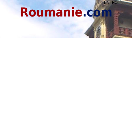
EN
RO
Roumanie
.com