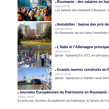
Roumanie : des salaires en ha
(5/mar./2018)
Les salaires des employés à Bucarest - le
Immobilier : baisse des prix 
(18/sep./2013)
En Roumanie, les prix dans l’immobilier
L'Italie et l'Allemagne princi
(5/nov./2012)
[photo : Agerpres] En 2011, les princip
Grands navires construits en 
(11/oct./2012)
[photo : Agerpres] Le chantier naval Dam
Journées Européennes du Patrimoine en Roumanie :
(19/sep./2012)
En écho aux Journées Européennes du Patrimoine, le Service de Co