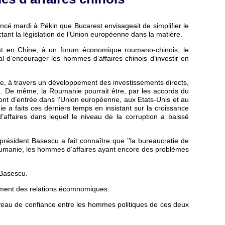
é mardi à Pékin que Bucarest envisageait de simplifier le
tant la législation de l’Union européenne dans la matière.
tat en Chine, à un forum économique roumano-chinois, le
l d’encourager les hommes d’affaires chinois d’investir en
ne, à travers un développement des investissements directs,
. De même, la Roumanie pourrait être, par les accords du
ont d’entrée dans l’Union européenne, aux Etats-Unis et au
e a faits ces derniers temps en insistant sur la croissance
’affaires dans lequel le niveau de la corruption a baissé
ésident Basescu a fait connaître que ’’la bureaucratie de
 Roumanie, les hommes d’affaires ayant encore des problèmes
 Basescu.
pement des relations écomnomiques.
niveau de confiance entre les hommes politiques de ces deux