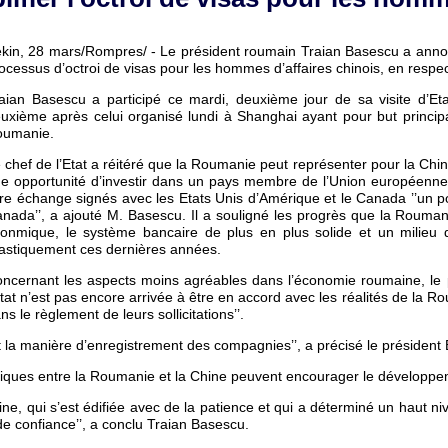
kin, 28 mars/Rompres/ - Le président roumain Traian Basescu a annonc
ocessus d’octroi de visas pour les hommes d’affaires chinois, en respec
aian Basescu a participé ce mardi, deuxième jour de sa visite d’E
uxième après celui organisé lundi à Shanghai ayant pour but principa
oumanie.
 chef de l’Etat a réitéré que la Roumanie peut représenter pour la Chi
e opportunité d’investir dans un pays membre de l’Union européenne
bre échange signés avec les Etats Unis d’Amérique et le Canada ’’un p
nada’’, a ajouté M. Basescu. Il a souligné les progrès que la Roumani
onmique, le système bancaire de plus en plus solide et un milieu d
astiquement ces dernières années.
ncernant les aspects moins agréables dans l’économie roumaine, le pr
Etat n’est pas encore arrivée à être en accord avec les réalités de la
ns le règlement de leurs sollicitations’’.
t la manière d’enregistrement des compagnies’’, a précisé le président
itiques entre la Roumanie et la Chine peuvent encourager le dévelop
hine, qui s’est édifiée avec de la patience et qui a déterminé un haut 
 confiance’’, a conclu Traian Basescu.