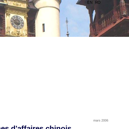
EN
RO
mars 2006
es d'affaires chinois