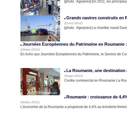
[photo : Agerpres] En 2011, les princip
Grands navires construits en 
(11/oct./2012)
[photo : Agerpres] Le chantier naval Dam
Journées Européennes du Patrimoine en Roumanie :
(19/sep./2012)
En écho aux Journées Européennes du Patrimoine, le Service de Co
La Roumanie, une destination a
(31/jan./2012)
Centre commercial en Roumanie La Rouma
Roumanie : croissance de 4,4%
(16/déc./2011)
L’économie de la Roumanie a progressé de 4,4% au troisième trimest