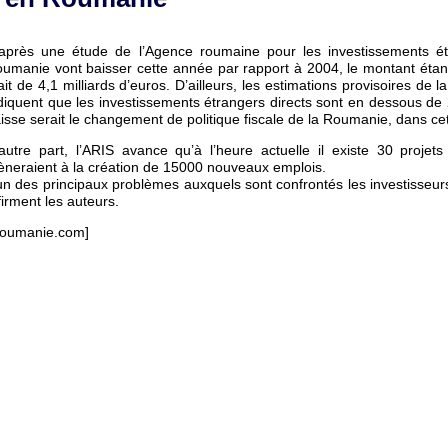
après une étude de l’Agence roumaine pour les investissements étr
umanie vont baisser cette année par rapport à 2004, le montant étant 
ait de 4,1 milliards d’euros. D’ailleurs, les estimations provisoires d
diquent que les investissements étrangers directs sont en dessous de 2
isse serait le changement de politique fiscale de la Roumanie, dans ce
autre part, l’ARIS avance qu’à l’heure actuelle il existe 30 projets
neraient à la création de 15000 nouveaux emplois.
un des principaux problèmes auxquels sont confrontés les investisseurs
firment les auteurs.
oumanie.com]