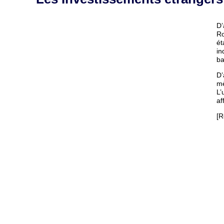
D’
Ro
ét
in
ba
D’
mè
L’
af
[R