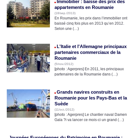
Immobilier : baisse des prix des
appartements en Roumanie
(18/sep./2013)
En Roumanie, les prix dans l’immobilier ont
baissé cinq fois plus en 2013 qu’en 2012.
Selon une (…)
L'Italie et l'Allemagne principaux
partenaires commerciaux de la
Roumanie
(5/nov./2012)
[photo : Agerpres] En 2011, les principaux
partenaires de la Roumanie dans (…)
Grands navires construits en
Roumanie pour les Pays-Bas et la
Suède
(11/oct./2012)
[photo : Agerpres] Le chantier naval Damen
Gala ?i va lancer ce mois-ci un grand (…)
Journées Européennes du Patrimoine en Roumanie :