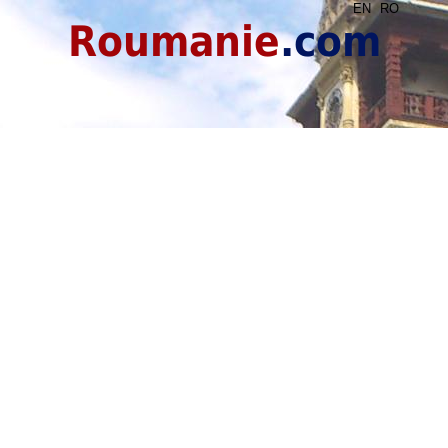
EN
RO
Roumanie
.com