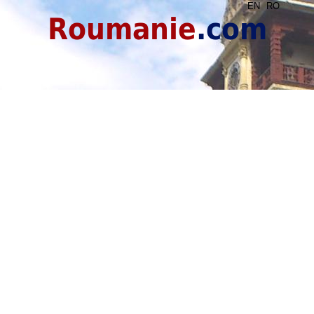
EN
RO
Roumanie
.com