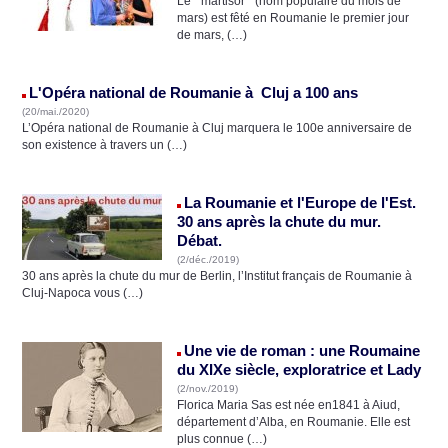
Le " martisor " (nom populaire du mois de
mars) est fêté en Roumanie le premier jour
de mars, (…)
L'Opéra national de Roumanie à Cluj a 100 ans
(20/mai./2020)
L’Opéra national de Roumanie à Cluj marquera le 100e anniversaire de
son existence à travers un (…)
La Roumanie et l'Europe de l'Est.
30 ans après la chute du mur.
Débat.
(2/déc./2019)
30 ans après la chute du mur de Berlin, l’Institut français de Roumanie à
Cluj-Napoca vous (…)
Une vie de roman : une Roumaine
du XIXe siècle, exploratrice et Lady
(2/nov./2019)
Florica Maria Sas est née en1841 à Aiud,
département d’Alba, en Roumanie. Elle est
plus connue (…)