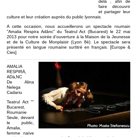
delà , afin de
faire découvrir
et partager leur
culture et leur création auprès du public lyonnais.
A cette occasion, nous accueillerons un spectacle roumain
"Amalia Respira Adânc" du Teatrul Act (Bucarest) le 22 mai
2013 pour notre soirée d’ouverture à la Maison de la Jeunesse
et de la Culture de Monplaisir (Lyon 8è). Le spectacle sera
présenté en langue roumaine surtitré en français. [Europe &
Cies]
AMALIA
RESPIRÄ‚
ADà‚NC
De Alina
Nelega
Cadariu
Teatrul Act "“
Bucarest,
Roumanie
Seule, devant
le public,
Amalia,
femme naïve