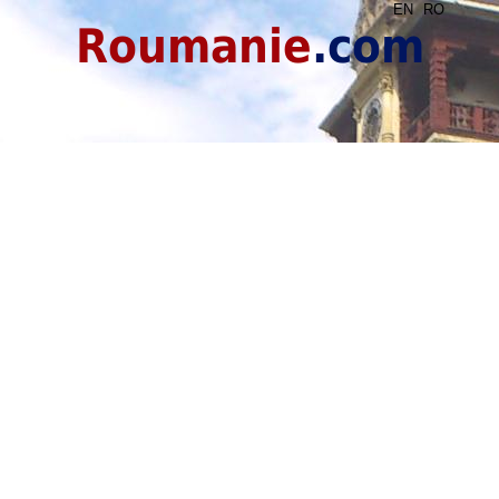
EN
RO
Roumanie
.com