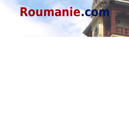
EN
RO
Roumanie
.com