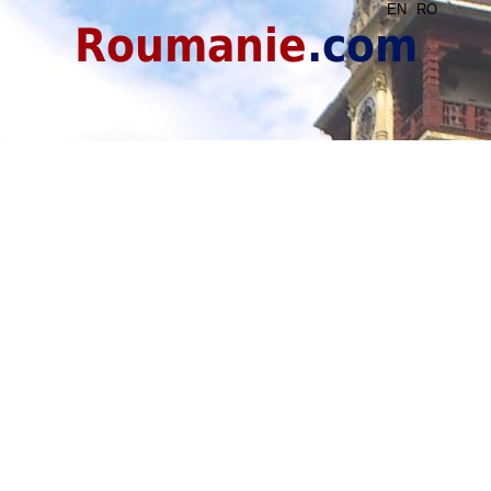
EN
RO
Roumanie
.com