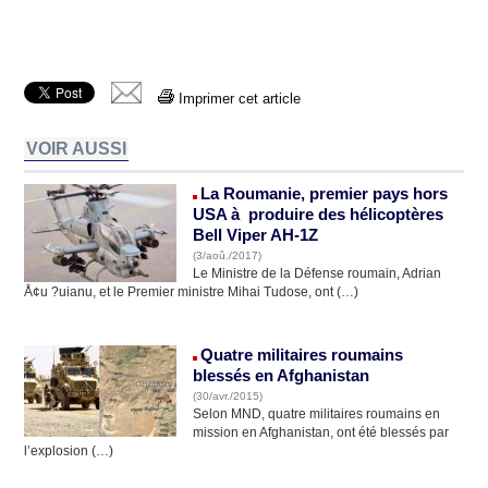
Imprimer cet article
VOIR AUSSI
La Roumanie, premier pays hors
USA à produire des hélicoptères
Bell Viper AH-1Z
(3/aoû./2017)
Le Ministre de la Défense roumain, Adrian
Å¢u ?uianu, et le Premier ministre Mihai Tudose, ont (…)
Quatre militaires roumains
blessés en Afghanistan
(30/avr./2015)
Selon MND, quatre militaires roumains en
mission en Afghanistan, ont été blessés par
l’explosion (…)