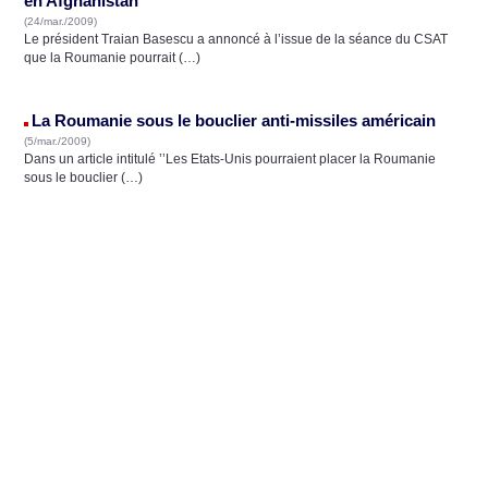
en Afghanistan
(24/mar./2009)
Le président Traian Basescu a annoncé à l’issue de la séance du CSAT
que la Roumanie pourrait (…)
La Roumanie sous le bouclier anti-missiles américain
(5/mar./2009)
Dans un article intitulé ’’Les Etats-Unis pourraient placer la Roumanie
sous le bouclier (…)