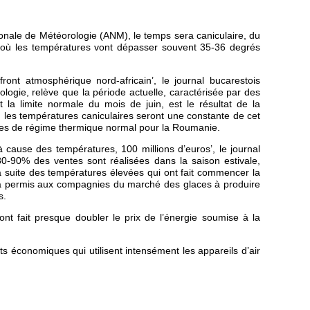
onale de Météorologie (ANM), le temps sera caniculaire, du
s, où les températures vont dépasser souvent 35-36 degrés
ront atmosphérique nord-africain’, le journal bucarestois
ogie, relève que la période actuelle, caractérisée par des
 la limite normale du mois de juin, est le résultat de la
, les températures caniculaires seront une constante de cet
des de régime thermique normal pour la Roumanie.
 cause des températures, 100 millions d’euros’, le journal
 80-90% des ventes sont réalisées dans la saison estivale,
a suite des températures élevées qui ont fait commencer la
d a permis aux compagnies du marché des glaces à produire
s.
ont fait presque doubler le prix de l’énergie soumise à la
s économiques qui utilisent intensément les appareils d’air