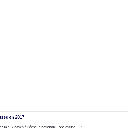
usse en 2017
s mieux payés à l’échelle nationale - ont totalisé (…)