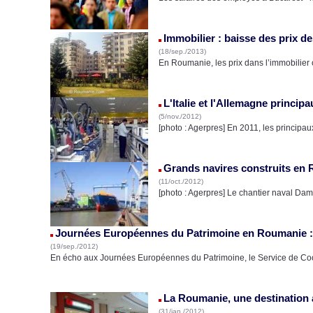
Immobilier : baisse des prix 
(18/sep./2013)
En Roumanie, les prix dans l’immobilier
L'Italie et l'Allemagne princi
(5/nov./2012)
[photo : Agerpres] En 2011, les princip
Grands navires construits en 
(11/oct./2012)
[photo : Agerpres] Le chantier naval Dam
Journées Européennes du Patrimoine en Roumanie :
(19/sep./2012)
En écho aux Journées Européennes du Patrimoine, le Service de Co
La Roumanie, une destination a
(31/jan./2012)