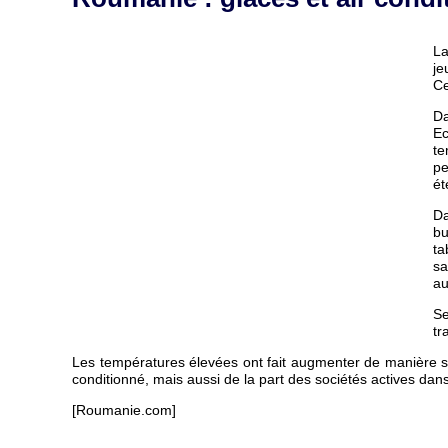
La
je
Ce
Da
Ec
te
pe
ét
Da
bu
ta
sa
au
Se
tr
Les températures élevées ont fait augmenter de manière sig
conditionné, mais aussi de la part des sociétés actives dans
[Roumanie.com]