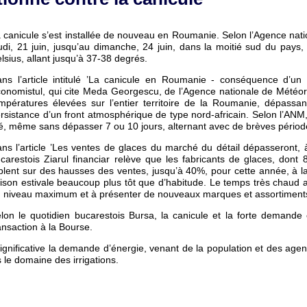
 canicule s’est installée de nouveau en Roumanie. Selon l’Agence nati
udi, 21 juin, jusqu’au dimanche, 24 juin, dans la moitié sud du pay
lsius, allant jusqu’à 37-38 degrés.
ns l’article intitulé ’La canicule en Roumanie - conséquence d’un f
onomistul, qui cite Meda Georgescu, de l’Agence nationale de Météorol
mpératures élevées sur l’entier territoire de la Roumanie, dépassant
rsistance d’un front atmosphérique de type nord-africain. Selon l’ANM
é, même sans dépasser 7 ou 10 jours, alternant avec de brèves pério
ns l’article ’Les ventes de glaces du marché du détail dépasseront, à
carestois Ziarul financiar relève que les fabricants de glaces, dont
blent sur des hausses des ventes, jusqu’à 40%, pour cette année, à l
ison estivale beaucoup plus tôt que d’habitude. Le temps très chau
 niveau maximum et à présenter de nouveaux marques et assortiment
lon le quotidien bucarestois Bursa, la canicule et la forte demande 
ansaction à la Bourse.
nificative la demande d’énergie, venant de la population et des agent
 le domaine des irrigations.