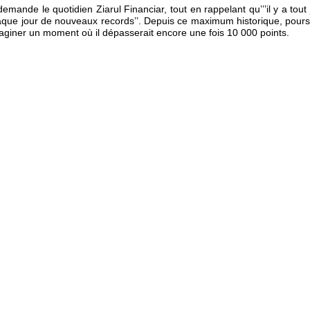
e demande le quotidien Ziarul Financiar, tout en rappelant qu’’’il y a to
haque jour de nouveaux records’’. Depuis ce maximum historique, poursui
maginer un moment où il dépasserait encore une fois 10 000 points.