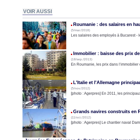
VOIR AUSSI
Roumanie : des salaires en ha
(5/mar./2018)
Les salaires des employés à Bucarest - le
Immobilier : baisse des prix 
(18/sep./2013)
En Roumanie, les prix dans l’immobilier
L'Italie et l'Allemagne princi
(5/nov./2012)
[photo : Agerpres] En 2011, les princip
Grands navires construits en 
(11/oct./2012)
[photo : Agerpres] Le chantier naval Dam