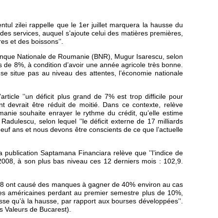
ntul zilei rappelle que le 1er juillet marquera la hausse du
t des services, auquel s’ajoute celui des matières premières,
es et des boissons’’.
Banque Nationale de Roumanie (BNR), Mugur Isarescu, selon
 de 8%, à condition d’avoir une année agricole très bonne.
se situe pas au niveau des attentes, l’économie nationale
ticle ’’un déficit plus grand de 7% est trop difficile pour
t devrait être réduit de moitié. Dans ce contexte, relève
manie souhaite enrayer le rythme du crédit, qu’elle estime
Radulescu, selon lequel ’’le déficit externe de 17 milliards
neuf ans et nous devons être conscients de ce que l’actuelle
la publication Saptamana Financiara relève que ’’l’indice de
2008, à son plus bas niveau ces 12 derniers mois : 102,9.
2008 ont causé des manques à gagner de 40% environ au cas
urses américaines perdant au premier semestre plus de 10%,
se qu’à la hausse, par rapport aux bourses développées’’.
s Valeurs de Bucarest).