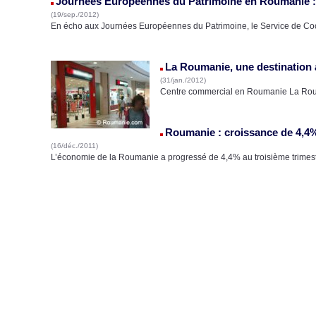
Journées Européennes du Patrimoine en Roumanie :
(19/sep./2012)
En écho aux Journées Européennes du Patrimoine, le Service de Co
La Roumanie, une destination a
(31/jan./2012)
Centre commercial en Roumanie La Rouma
Roumanie : croissance de 4,4%
(16/déc./2011)
L’économie de la Roumanie a progressé de 4,4% au troisième trimest