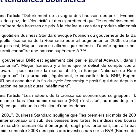
ns l’article ’’Déferlement de la vague des hausses des prix’’, Evenime
ix des gaz, de l’électricité et des cigarettes et que ’’le renchérissemen
traînera des hausses de prix à la chaîne au cas des produits alimentair
 quotidien Business Standard évoque l’opinion du gouverneur de la 
quelle l’économie de la Roumanie pourrait augmenter, en 2008, de plus
i plus est, Mugur Isarescu affirme que même si l’année agricole ne 
urrait connaître une hausse supérieure à 7%.
 gouverneur BNR est également cité par le journal Adevarul, dans l’ar
économie’’. Mugur Isarescu y affirme que le déficit du compte couran
evarul, ’’pour assurer la macrostabilité, la Banque Nationale de Rou
ngereux’’. Le journal cite, également, le conseiller de la BNR, Eugen 
R peut conduire à la fin du cycle économique positif, qui dure depuis 
tuation ne saurait durer indéfiniment’’.
ns l’article ’’Les moteurs de la croissance économique se grippent’’, 
nfiance dans l’économie roumaine (ESI) s’est situé, au mois de juin 
, ce qui indique la définition d’une tendance’’.
s 2001’’, Business Standard souligne que ’’les premiers six mois de 
internationaux ont subi des baisses très fortes, les indices des bo
marché roumain étant émergent, réagit plus fortement, tant à la bais
mier semestre 2008 des gains aux investisseurs sur la BVB (Bourse de