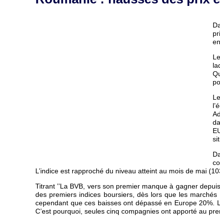
Da
pr
en
Le
la
Qu
po
Le
l’
Ad
da
EU
si
Da
co
L’indice est rapproché du niveau atteint au mois de mai (103)
Titrant ’’La BVB, vers son premier manque à gagner depui
des premiers indices boursiers, dès lors que les marchés 
cependant que ces baisses ont dépassé en Europe 20%. Le 
C’est pourquoi, seules cinq compagnies ont apporté au pre