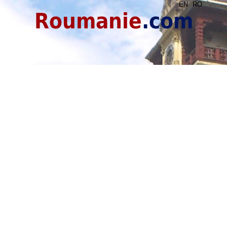
EN
RO
Roumanie
.com