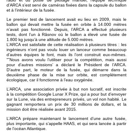
radio et du poste de pilotage manuel, l’équipe technique
d’ARCA s’est servi de caméras fixées dans la capsule du ballon
et à l’intérieur de la fusée.
Le premier test de lancement avait eu lieu en 2009, mais le
ballon qui devait mettre la fusée en orbite à 14.000 mètres
n’avait pas fonctionné. Depuis, l’ARCA a effectué plusieurs
tests, dont l’un à Râsnov où le ballon a élevé une fusée de
1.800 kg jusqu’à une altitude de 5.000 mètres.
L’ARCA est satisfaite de cette réalisation à plusieurs titres : les
ingénieurs n’ont pas voulu louer un lanceur comme beaucoup
d’autres équipes le font, mais ils l’ont construit eux-mêmes.
"˜Nous avons voulu l’utiliser pour la compétition, mais aussi
pour d’autres missions’ a déclaré le Président de l’ARCA.
D’autre part, le moteur de la fusée, qui démarre dans la
deuxième phase de la mise sur orbite, est complètement
écologique, car il fonctionne à l’eau oxygénée.
L’ARCA, une association privée à but non lucratif, est inscrite
à la compétition Google Lunar X Prize, qui a pour but d’envoyer
sur la Lune, via des entrepreneurs privés, un vol non habité. Le
gagnant remportera un prix de 30 millions de dollars, et la
mission doit être réalisée avant 2015.
L’ARCA prépare maintenant le lancement d’une autre fusée,
plus importante, qui s’appelle HAAS, et qui sera lancée à partir
de l’océan Atlantique.