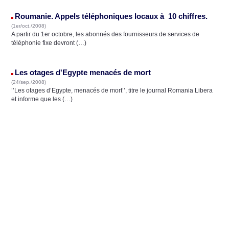
Roumanie. Appels téléphoniques locaux à 10 chiffres.
(1er/oct./2008)
A partir du 1er octobre, les abonnés des fournisseurs de services de
téléphonie fixe devront (…)
Les otages d'Egypte menacés de mort
(24/sep./2008)
’’Les otages d’Egypte, menacés de mort’’, titre le journal Romania Libera
et informe que les (…)