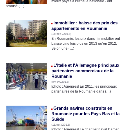
mieux payés à l’échelle nationale - ont
totalisé (…)
Immobilier : baisse des prix des
appartements en Roumanie
(18/sep./2013)
En Roumanie, les prix dans l’immobilier ont
baissé cinq fois plus en 2013 qu’en 2012.
Selon une (…)
L'Italie et l'Allemagne principaux
partenaires commerciaux de la
Roumanie
(5/nov./2012)
[photo : Agerpres] En 2011, les principaux
partenaires de la Roumanie dans (…)
Grands navires construits en
Roumanie pour les Pays-Bas et la
Suède
(11/oct./2012)
[photo : Agerpres] Le chantier naval Damen