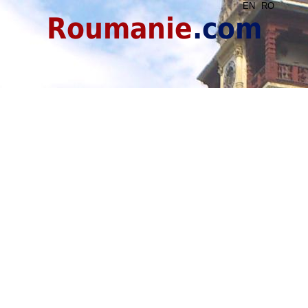
EN
RO
Roumanie
.com