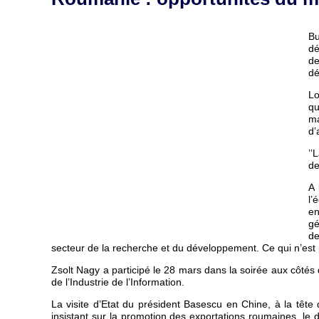
Bu
dé
de
dé
Lo
qu
ma
d’
’’
de
A 
l’
en
gé
de
secteur de la recherche et du développement. Ce qui n’est pa
Zsolt Nagy a participé le 28 mars dans la soirée aux côté
de l’Industrie de l’Information.
La visite d’Etat du président Basescu en Chine, à la têt
insistant sur la promotion des exportations roumaines, le