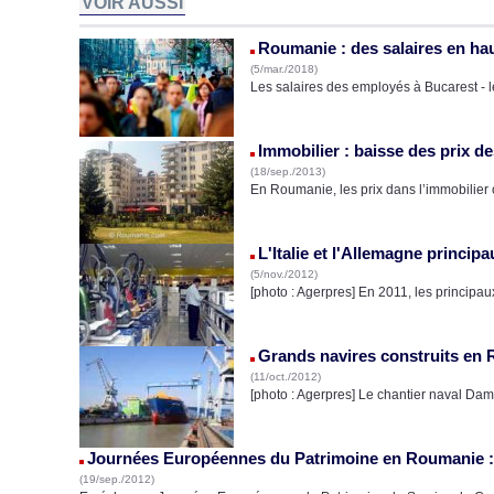
VOIR AUSSI
Roumanie : des salaires en ha
(5/mar./2018)
Les salaires des employés à Bucarest - le
Immobilier : baisse des prix 
(18/sep./2013)
En Roumanie, les prix dans l’immobilier
L'Italie et l'Allemagne princi
(5/nov./2012)
[photo : Agerpres] En 2011, les princip
Grands navires construits en 
(11/oct./2012)
[photo : Agerpres] Le chantier naval Dam
Journées Européennes du Patrimoine en Roumanie :
(19/sep./2012)