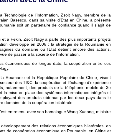
a Technologie de l’Information, Zsolt Nagy, membre de la
raian Basescu, dans sa visite d’Etat en Chine, a présenté
Roumanie soit un partenaire de confiance quand il s’agit de
et à Pékin, Zsolt Nagy a parlé des plus importants projets
ation développe en 2006 : la stratégie de la Roumanie en
pagnies du domaine où l’Etat détient encore des actions,
vue de passer à la société de l’information.
res économiques de longue date, la coopération entre ces
 Nagy.
e la Roumanie et la République Populaire de Chine, visent
 secteur des TI&C, la coopération et l’échange d’expérience
ts, notamment, des produits de la téléphonie mobile de 3e
 et la mise en place des systèmes informatiques intégrés et
mployant des produits obtenus par les deux pays dans le
tre domaine de la coopération bilatérale.
t s’est entretenu avec son homologue Wang Xudong, ministre
e développement des relations économiques bilatérales, en
actions de coopération économique en Roumanie, en Chine et