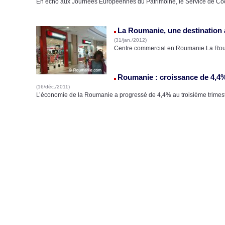
En écho aux Journées Européennes du Patrimoine, le Service de Co
La Roumanie, une destination a
(31/jan./2012)
Centre commercial en Roumanie La Rouma
Roumanie : croissance de 4,4%
(16/déc./2011)
L’économie de la Roumanie a progressé de 4,4% au troisième trimest