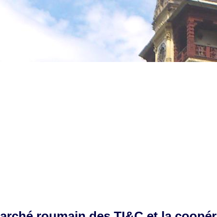
rché roumain des TI&C et la coopéra