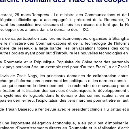
carest, 29 mars/Rompres/ - Le ministre des Communications et de l
légation officielle qui a accompagné le président de la Roumanie, T
vant les possibles investisseurs chinois les raisons qui font que la 
velopper des affaires dans le domaine des TI&C.
rs de sa participation aux forums économiques, organisés à Shanghai 
e le ministère des Communications et de la Technologie de l’Inform
tière de réseaux à large bande, les privatisations totales des com
autres projets ayant pour but d’introduire les nouvelles technologies en 
La Roumanie et la République Populaire de Chine sont des partenai
ux pays pouvant être un exemple réel pour d’autres Etats’’, a dit Zsolt
l’avis de Zsolt Nagy, les principaux domaines de collaboration entr
échange d’informations concernant les politiques et les normes dans le
 ce qui concerne le dévelopement - la recherche de nouveaux produi
nération et l’utilisation des services électroniques, le développement
s systèmes de logiciels dans le domaine des communications, en e
s en dernier lieu, l’exploitation des tiers marchés pourrait être un au
s de Traian Basescu à l’entrevue avec le président chinois Hu Jintao e
e d’une importante délégation économique, a eu pour but d’impulser l
 drainage d’investissements directs en Roumanie et la réalisation d’