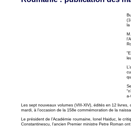
Bu
(1
la
M.
l’
Ro
"E
le
L’
cu
qu
Se
"n
a-t
Les sept nouveaux volumes (VIII-XIV), édités en 12 livres,
mardi, à l’occasion de la 158e commémoration de la naissan
Le président de l’Académie roumaine, Ionel Haiduc, le critiq
Constantinescu, l’ancien Premier ministre Petre Roman ont