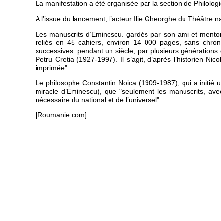
La manifestation a été organisée par la section de Philologi
A l’issue du lancement, l’acteur Ilie Gheorghe du Théâtre 
Les manuscrits d’Eminescu, gardés par son ami et mentor
reliés en 45 cahiers, environ 14 000 pages, sans chronol
successives, pendant un siècle, par plusieurs générations
Petru Cretia (1927-1997). Il s’agit, d’après l’historien N
imprimée".
Le philosophe Constantin Noica (1909-1987), qui a initié u
miracle d’Eminescu), que "seulement les manuscrits, avec 
nécessaire du national et de l’universel".
[Roumanie.com]