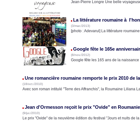
Jean-Pierre Longre Une belle voya
La littérature roumaine à l'hon
(3/mar./2013)
[photo : Adevarul] La littérature roumain
Google fête le 165e anniversai
(8/nov./2012)
Google fête les 165 ans de la naissance 
Une romancière roumaine remporte le prix 2010 de l
(18/oct./2010)
Avec son roman intitulé "Terre des Affranchis", la Roumaine Liliana La
Jean d'Ormesson reçoit le prix "Ovide" en Roumanie
(9/jui./2010)
Le prix "Ovide" de la neuvième édition du festival "Jours et nuits de la 