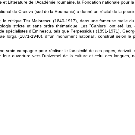
e et Littérature de l’Académie roumaine, la Fondation nationale pour la 
national de Craiova (sud de la Roumanie) a donné un récital de la poési
, le critique Titu Maiorescu (1840-1917), dans une fameuse malle du
ogie stricte et sans ordre thématique. Les "Cahiers" ont été lus, 
 de spécialistes d’Eminescu, tels que Perpessicius (1891-1971), Geor
icolae Iorga (1871-1940), d’"un monument national", construit selon le
ne vraie campagne pour réaliser le fac-similé de ces pages, écrivait, 
leur ouverture vers l’universel de la culture et celui des langues, n