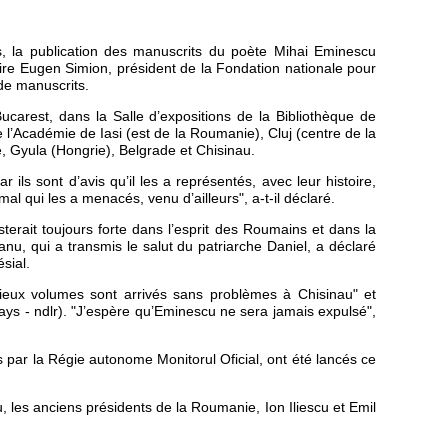
s, la publication des manuscrits du poète Mihai Eminescu
raire Eugen Simion, président de la Fondation nationale pour
de manuscrits.
carest, dans la Salle d’expositions de la Bibliothèque de
 l’Académie de Iasi (est de la Roumanie), Cluj (centre de la
, Gyula (Hongrie), Belgrade et Chisinau.
ls sont d’avis qu’il les a représentés, avec leur histoire,
al qui les a menacés, venu d’ailleurs", a-t-il déclaré.
erait toujours forte dans l’esprit des Roumains et dans la
nu, qui a transmis le salut du patriarche Daniel, a déclaré
sial.
cieux volumes sont arrivés sans problèmes à Chisinau" et
pays - ndlr). "J’espère qu’Eminescu ne sera jamais expulsé",
 par la Régie autonome Monitorul Oficial, ont été lancés ce
u, les anciens présidents de la Roumanie, Ion Iliescu et Emil