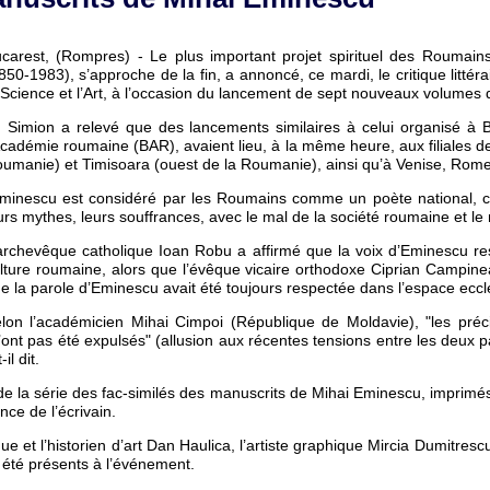
carest, (Rompres) - Le plus important projet spirituel des Roumain
850-1983), s’approche de la fin, a annoncé, ce mardi, le critique litté
 Science et l’Art, à l’occasion du lancement de sept nouveaux volumes 
 Simion a relevé que des lancements similaires à celui organisé à Bu
Académie roumaine (BAR), avaient lieu, à la même heure, aux filiales de
umanie) et Timisoara (ouest de la Roumanie), ainsi qu’à Venise, Rome
minescu est considéré par les Roumains comme un poète national, car i
urs mythes, leurs souffrances, avec le mal de la société roumaine et le m
archevêque catholique Ioan Robu a affirmé que la voix d’Eminescu rest
lture roumaine, alors que l’évêque vicaire orthodoxe Ciprian Campinea
e la parole d’Eminescu avait été toujours respectée dans l’espace ecclé
lon l’académicien Mihai Cimpoi (République de Moldavie), "les pré
’ont pas été expulsés" (allusion aux récentes tensions entre les deux 
-il dit.
 de la série des fac-similés des manuscrits de Mihai Eminescu, imprimés
ce de l’écrivain.
ue et l’historien d’art Dan Haulica, l’artiste graphique Mircia Dumitresc
 été présents à l’événement.