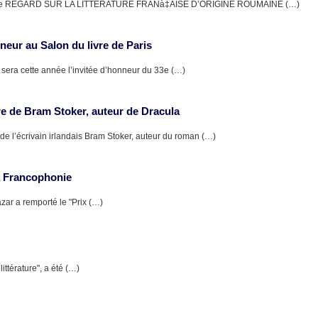
geuse REGARD SUR LA LITTERATURE FRANà‡AISE D’ORIGINE ROUMAINE (…)
neur au Salon du livre de Paris
e sera cette année l’invitée d’honneur du 33e (…)
re de Bram Stoker, auteur de Dracula
de l’écrivain irlandais Bram Stoker, auteur du roman (…)
a Francophonie
zar a remporté le "Prix (…)
littérature", a été (…)