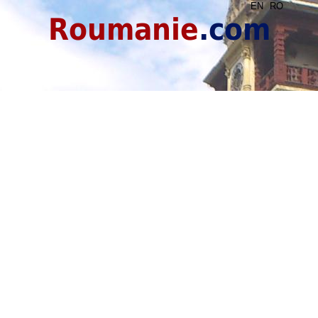
EN
RO
Roumanie
.com