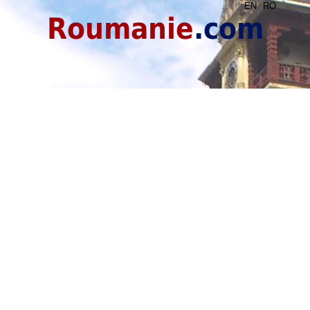
EN
RO
Roumanie
.com