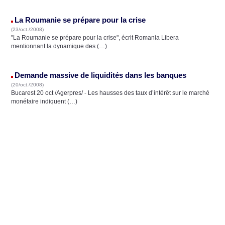
La Roumanie se prépare pour la crise
(23/oct./2008)
"La Roumanie se prépare pour la crise", écrit Romania Libera
mentionnant la dynamique des (…)
Demande massive de liquidités dans les banques
(20/oct./2008)
Bucarest 20 oct /Agerpres/ - Les hausses des taux d’intérêt sur le marché
monétaire indiquent (…)