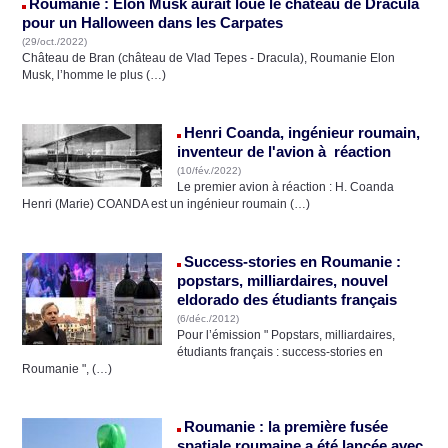
Roumanie : Elon Musk aurait loué le château de Dracula
pour un Halloween dans les Carpates
(29/oct./2022)
Château de Bran (château de Vlad Tepes - Dracula), Roumanie Elon
Musk, l’homme le plus (…)
Henri Coanda, ingénieur roumain,
inventeur de l'avion à réaction
(10/fév./2022)
Le premier avion à réaction : H. Coanda
Henri (Marie) COANDA est un ingénieur roumain (…)
Success-stories en Roumanie :
popstars, milliardaires, nouvel
eldorado des étudiants français
(6/déc./2012)
Pour l’émission " Popstars, milliardaires,
étudiants français : success-stories en
Roumanie ", (…)
Roumanie : la première fusée
spatiale roumaine a été lancée avec