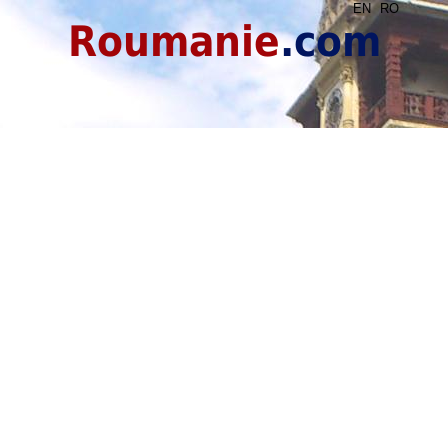
EN
RO
Roumanie
.com