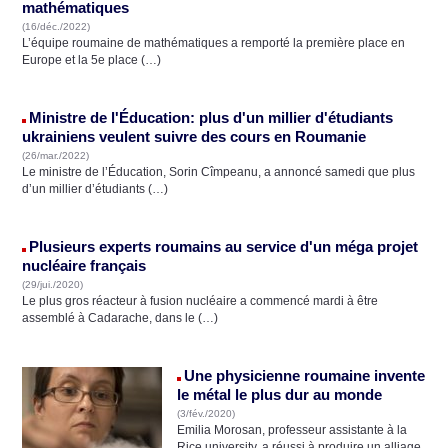
mathématiques
(16/déc./2022)
L’équipe roumaine de mathématiques a remporté la première place en
Europe et la 5e place (…)
Ministre de l'Éducation: plus d'un millier d'étudiants
ukrainiens veulent suivre des cours en Roumanie
(26/mar./2022)
Le ministre de l’Éducation, Sorin Cîmpeanu, a annoncé samedi que plus
d’un millier d’étudiants (…)
Plusieurs experts roumains au service d'un méga projet
nucléaire français
(29/jui./2020)
Le plus gros réacteur à fusion nucléaire a commencé mardi à être
assemblé à Cadarache, dans le (…)
Une physicienne roumaine invente
le métal le plus dur au monde
(3/fév./2020)
Emilia Morosan, professeur assistante à la
Rice university, a réussi à produire un alliage