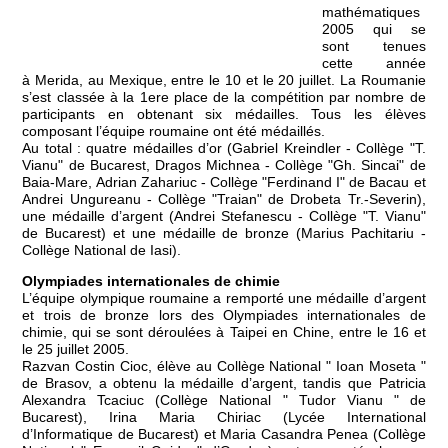
mathématiques
2005 qui se
sont tenues
cette année
à Merida, au Mexique, entre le 10 et le 20 juillet. La Roumanie
s’est classée à la 1ere place de la compétition par nombre de
participants en obtenant six médailles. Tous les élèves
composant l’équipe roumaine ont été médaillés.
Au total : quatre médailles d’or (Gabriel Kreindler - Collège "T.
Vianu" de Bucarest, Dragos Michnea - Collège "Gh. Sincai" de
Baia-Mare, Adrian Zahariuc - Collège "Ferdinand I" de Bacau et
Andrei Ungureanu - Collège "Traian" de Drobeta Tr.-Severin),
une médaille d’argent (Andrei Stefanescu - Collège "T. Vianu"
de Bucarest) et une médaille de bronze (Marius Pachitariu -
Collège National de Iasi).
Olympiades internationales de chimie
L’équipe olympique roumaine a remporté une médaille d’argent
et trois de bronze lors des Olympiades internationales de
chimie, qui se sont déroulées à Taipei en Chine, entre le 16 et
le 25 juillet 2005.
Razvan Costin Cioc, élève au Collège National " Ioan Moseta "
de Brasov, a obtenu la médaille d’argent, tandis que Patricia
Alexandra Tcaciuc (Collège National " Tudor Vianu " de
Bucarest), Irina Maria Chiriac (Lycée International
d’Informatique de Bucarest) et Maria Casandra Penea (Collège