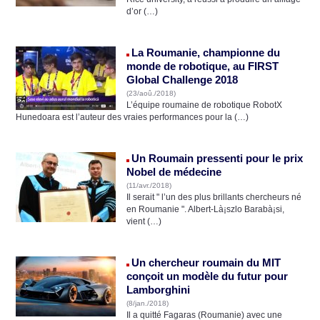
d’or (…)
La Roumanie, championne du
monde de robotique, au FIRST
Global Challenge 2018
(23/aoû./2018)
L’équipe roumaine de robotique RobotX
Hunedoara est l’auteur des vraies performances pour la (…)
Un Roumain pressenti pour le prix
Nobel de médecine
(11/avr./2018)
Il serait " l’un des plus brillants chercheurs né
en Roumanie ". Albert-Là¡szlo Barabà¡si,
vient (…)
Un chercheur roumain du MIT
conçoit un modèle du futur pour
Lamborghini
(8/jan./2018)
Il a quitté Fagaras (Roumanie) avec une