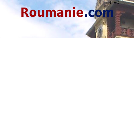
EN
RO
Roumanie
.com