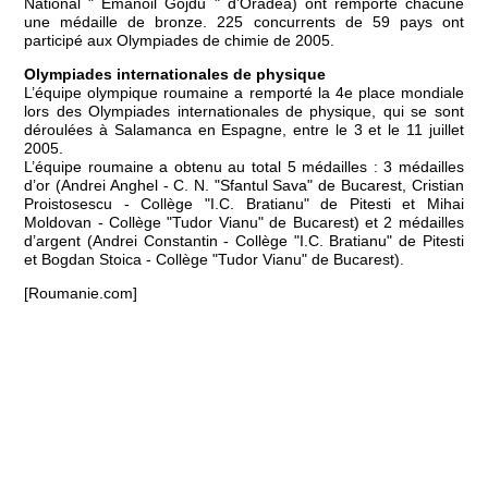
National " Emanoil Gojdu " d’Oradea) ont remporté chacune
une médaille de bronze. 225 concurrents de 59 pays ont
participé aux Olympiades de chimie de 2005.
Olympiades internationales de physique
L’équipe olympique roumaine a remporté la 4e place mondiale
lors des Olympiades internationales de physique, qui se sont
déroulées à Salamanca en Espagne, entre le 3 et le 11 juillet
2005.
L’équipe roumaine a obtenu au total 5 médailles : 3 médailles
d’or (Andrei Anghel - C. N. "Sfantul Sava" de Bucarest, Cristian
Proistosescu - Collège "I.C. Bratianu" de Pitesti et Mihai
Moldovan - Collège "Tudor Vianu" de Bucarest) et 2 médailles
d’argent (Andrei Constantin - Collège "I.C. Bratianu" de Pitesti
et Bogdan Stoica - Collège "Tudor Vianu" de Bucarest).
[Roumanie.com]