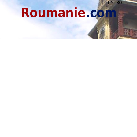
EN
RO
Roumanie
.com