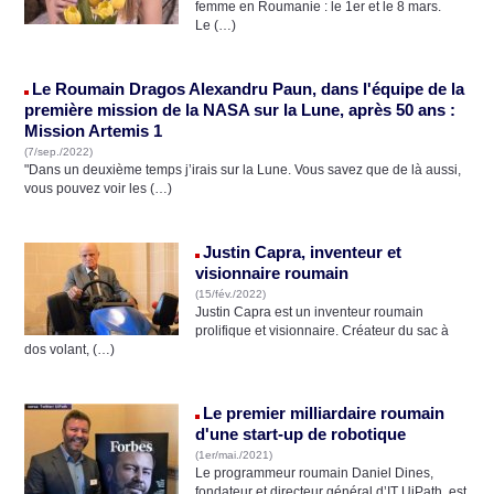
femme en Roumanie : le 1er et le 8 mars.
Le (…)
Le Roumain Dragos Alexandru Paun, dans l'équipe de la
première mission de la NASA sur la Lune, après 50 ans :
Mission Artemis 1
(7/sep./2022)
"Dans un deuxième temps j’irais sur la Lune. Vous savez que de là aussi,
vous pouvez voir les (…)
Justin Capra, inventeur et
visionnaire roumain
(15/fév./2022)
Justin Capra est un inventeur roumain
prolifique et visionnaire. Créateur du sac à
dos volant, (…)
Le premier milliardaire roumain
d'une start-up de robotique
(1er/mai./2021)
Le programmeur roumain Daniel Dines,
fondateur et directeur général d’IT UiPath, est