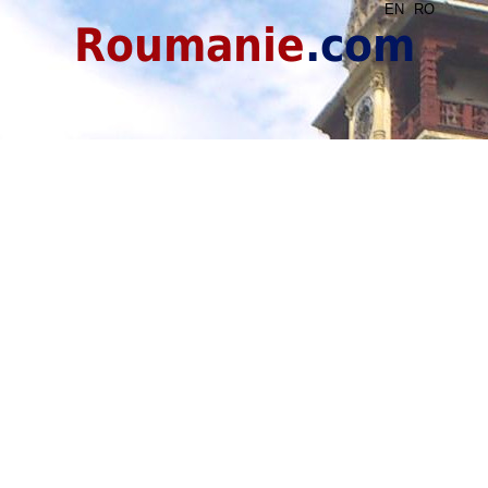
EN
RO
Roumanie
.com