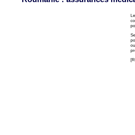
Le
co
po
Se
po
ou
pr
[R