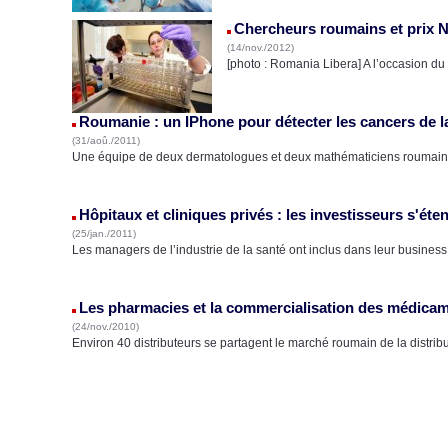
Chercheurs roumains et prix 
(14/nov./2012)
[photo : Romania Libera] A l’occasion d
Roumanie : un IPhone pour détecter les cancers de l
(31/aoû./2011)
Une équipe de deux dermatologues et deux mathématiciens roumains 
Hôpitaux et cliniques privés : les investisseurs s'é
(25/jan./2011)
Les managers de l’industrie de la santé ont inclus dans leur business
Les pharmacies et la commercialisation des médica
(24/nov./2010)
Environ 40 distributeurs se partagent le marché roumain de la distri