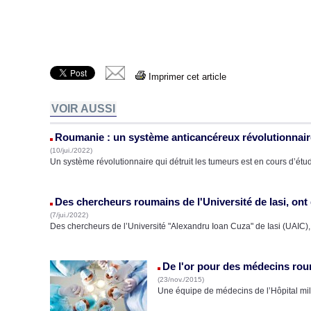
Imprimer cet article
VOIR AUSSI
Roumanie : un système anticancéreux révolutionnair
(10/jui./2022)
Un système révolutionnaire qui détruit les tumeurs est en cours d’étud
Des chercheurs roumains de l'Université de Iasi, o
(7/jui./2022)
Des chercheurs de l’Université "Alexandru Ioan Cuza" de Iasi (UAIC
De l'or pour des médecins rou
(23/nov./2015)
Une équipe de médecins de l’Hôpital mili