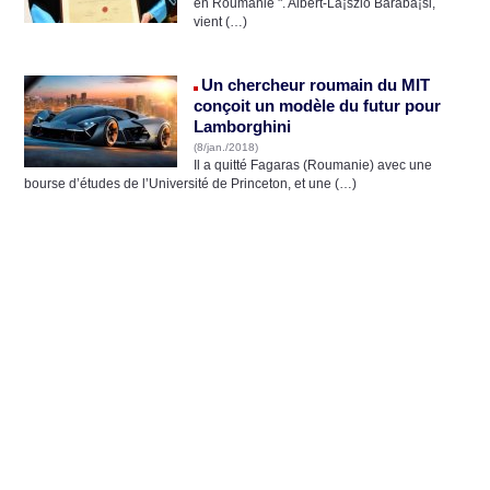
en Roumanie ". Albert-Là¡szlo Barabà¡si,
vient (…)
Un chercheur roumain du MIT
conçoit un modèle du futur pour
Lamborghini
(8/jan./2018)
Il a quitté Fagaras (Roumanie) avec une
bourse d’études de l’Université de Princeton, et une (…)