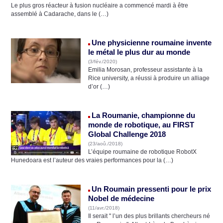
Le plus gros réacteur à fusion nucléaire a commencé mardi à être
assemblé à Cadarache, dans le (…)
Une physicienne roumaine invente
le métal le plus dur au monde
(3/fév./2020)
Emilia Morosan, professeur assistante à la
Rice university, a réussi à produire un alliage
d’or (…)
La Roumanie, championne du
monde de robotique, au FIRST
Global Challenge 2018
(23/aoû./2018)
L’équipe roumaine de robotique RobotX
Hunedoara est l’auteur des vraies performances pour la (…)
Un Roumain pressenti pour le prix
Nobel de médecine
(11/avr./2018)
Il serait " l’un des plus brillants chercheurs né