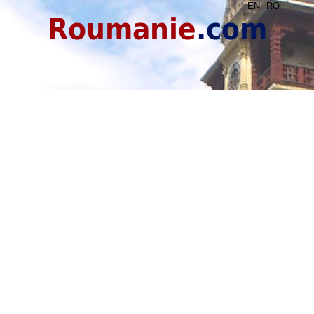
EN
RO
Roumanie
.com