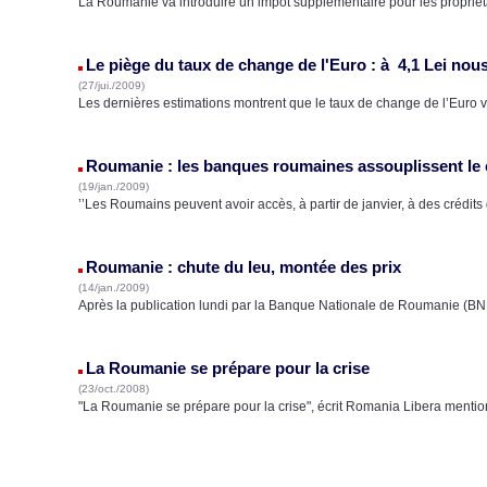
La Roumanie va introduire un impôt supplémentaire pour les propriét
Le piège du taux de change de l'Euro : à 4,1 Lei no
(27/jui./2009)
Les dernières estimations montrent que le taux de change de l’Euro 
Roumanie : les banques roumaines assouplissent le 
(19/jan./2009)
’’Les Roumains peuvent avoir accès, à partir de janvier, à des crédits
Roumanie : chute du leu, montée des prix
(14/jan./2009)
Après la publication lundi par la Banque Nationale de Roumanie (BN
La Roumanie se prépare pour la crise
(23/oct./2008)
"La Roumanie se prépare pour la crise", écrit Romania Libera menti