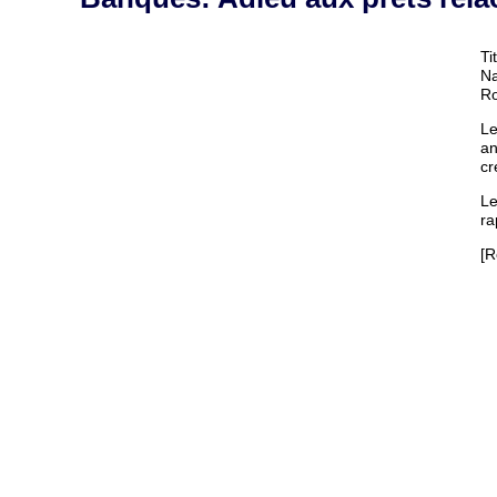
Ti
Na
Ro
Le
an
cr
Le
ra
[R