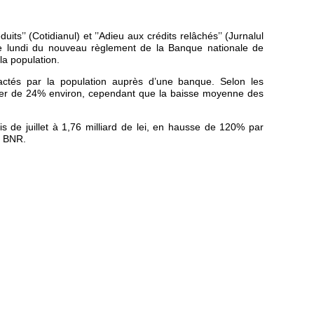
its’’ (Cotidianul) et ’’Adieu aux crédits relâchés’’ (Jurnalul
e ce lundi du nouveau règlement de la Banque nationale de
la population.
actés par la population auprès d’une banque. Selon les
inuer de 24% environ, cependant que la baisse moyenne des
s de juillet à 1,76 milliard de lei, en hausse de 120% par
a BNR.