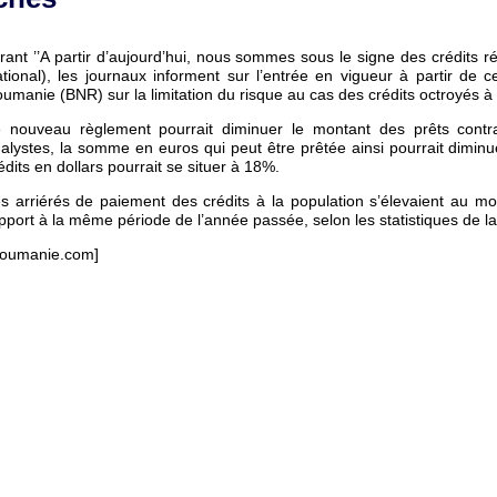
trant ’’A partir d’aujourd’hui, nous sommes sous le signe des crédits rédu
tional), les journaux informent sur l’entrée en vigueur à partir d
umanie (BNR) sur la limitation du risque au cas des crédits octroyés à 
 nouveau règlement pourrait diminuer le montant des prêts contr
alystes, la somme en euros qui peut être prêtée ainsi pourrait dim
édits en dollars pourrait se situer à 18%.
s arriérés de paiement des crédits à la population s’élevaient au moi
pport à la même période de l’année passée, selon les statistiques de l
oumanie.com]