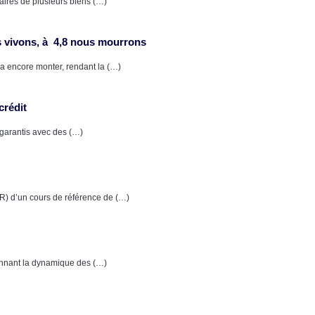
aires de plusieurs biens (…)
us vivons, à 4,8 nous mourrons
va encore monter, rendant la (…)
crédit
 garantis avec des (…)
R) d’un cours de référence de (…)
onnant la dynamique des (…)