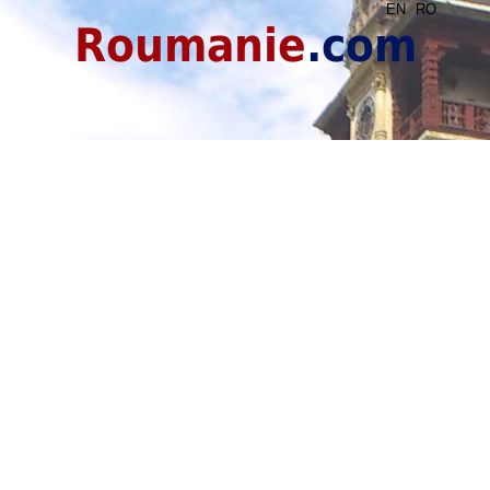
EN
RO
Roumanie
.com