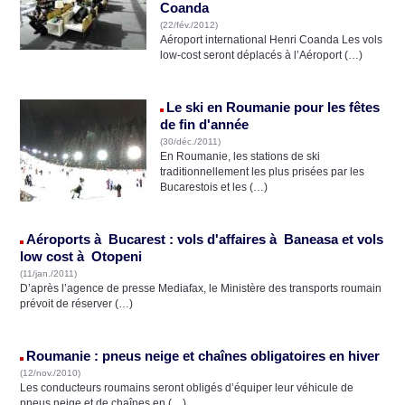
Coanda
(22/fév./2012)
Aéroport international Henri Coanda Les vols
low-cost seront déplacés à l’Aéroport (…)
Le ski en Roumanie pour les fêtes
de fin d'année
(30/déc./2011)
En Roumanie, les stations de ski
traditionnellement les plus prisées par les
Bucarestois et les (…)
Aéroports à Bucarest : vols d'affaires à Baneasa et vols
low cost à Otopeni
(11/jan./2011)
D’après l’agence de presse Mediafax, le Ministère des transports roumain
prévoit de réserver (…)
Roumanie : pneus neige et chaînes obligatoires en hiver
(12/nov./2010)
Les conducteurs roumains seront obligés d’équiper leur véhicule de
pneus neige et de chaînes en (…)