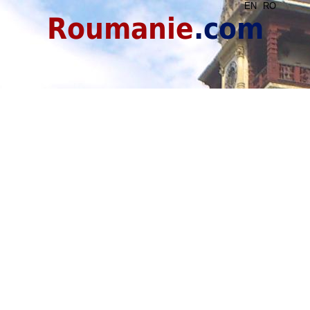
EN
RO
Roumanie
.com