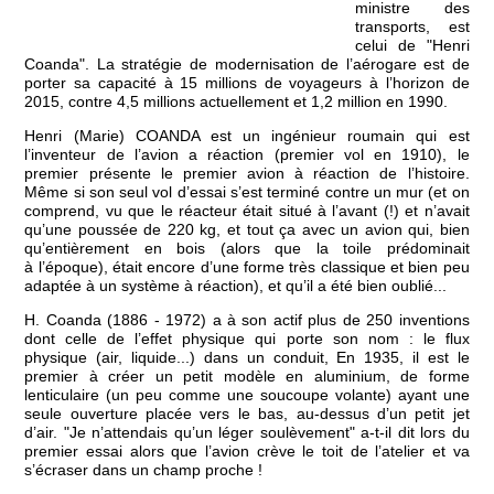
ministre des
transports, est
celui de "Henri
Coanda". La stratégie de modernisation de l’aérogare est de
porter sa capacité à 15 millions de voyageurs à l’horizon de
2015, contre 4,5 millions actuellement et 1,2 million en 1990.
Henri (Marie) COANDA est un ingénieur roumain qui est
l’inventeur de l’avion a réaction (premier vol en 1910), le
premier présente le premier avion à réaction de l’histoire.
Même si son seul vol d’essai s’est terminé contre un mur (et on
comprend, vu que le réacteur était situé à l’avant (!) et n’avait
qu’une poussée de 220 kg, et tout ça avec un avion qui, bien
qu’entièrement en bois (alors que la toile prédominait
à l’époque), était encore d’une forme très classique et bien peu
adaptée à un système à réaction), et qu’il a été bien oublié...
H. Coanda (1886 - 1972) a à son actif plus de 250 inventions
dont celle de l’effet physique qui porte son nom : le flux
physique (air, liquide...) dans un conduit, En 1935, il est le
premier à créer un petit modèle en aluminium, de forme
lenticulaire (un peu comme une soucoupe volante) ayant une
seule ouverture placée vers le bas, au-dessus d’un petit jet
d’air. "Je n’attendais qu’un léger soulèvement" a-t-il dit lors du
premier essai alors que l’avion crève le toit de l’atelier et va
s’écraser dans un champ proche !