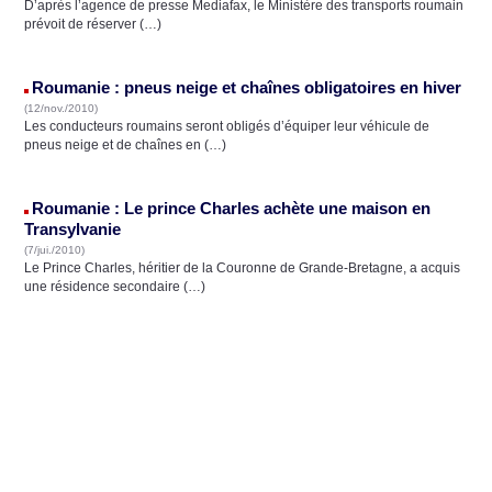
D’après l’agence de presse Mediafax, le Ministère des transports roumain
prévoit de réserver (…)
Roumanie : pneus neige et chaînes obligatoires en hiver
(12/nov./2010)
Les conducteurs roumains seront obligés d’équiper leur véhicule de
pneus neige et de chaînes en (…)
Roumanie : Le prince Charles achète une maison en
Transylvanie
(7/jui./2010)
Le Prince Charles, héritier de la Couronne de Grande-Bretagne, a acquis
une résidence secondaire (…)