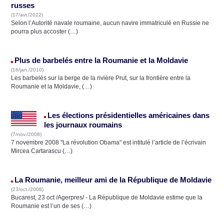
russes
(17/avr./2022)
Selon l’Autorité navale roumaine, aucun navire immatriculé en Russie ne
pourra plus accoster (…)
Plus de barbelés entre la Roumanie et la Moldavie
(16/jan./2010)
Les barbelés sur la berge de la rivière Prut, sur la frontière entre la
Roumanie et la Moldavie, (…)
Les élections présidentielles américaines dans
les journaux roumains
(7/nov./2008)
7 novembre 2008 "La révolution Obama" est intitulé l’article de l’écrivain
Mircea Cartarascu (…)
La Roumanie, meilleur ami de la République de Moldavie
(23/oct./2008)
Bucarest, 23 oct /Agerpres/ - La République de Moldavie estime que la
Roumanie est l’un de ses (…)