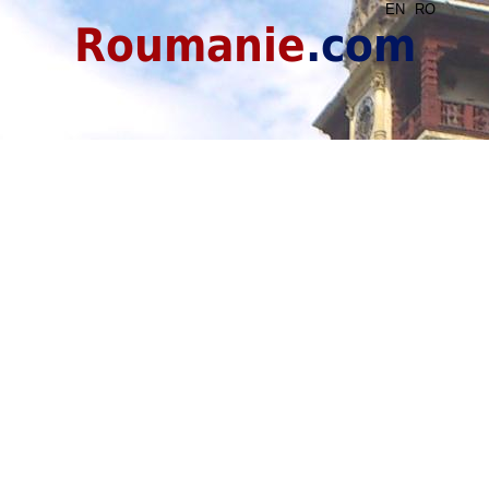
EN
RO
Roumanie
.com