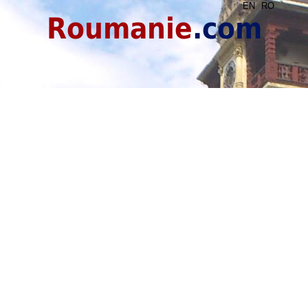
EN
RO
Roumanie
.com