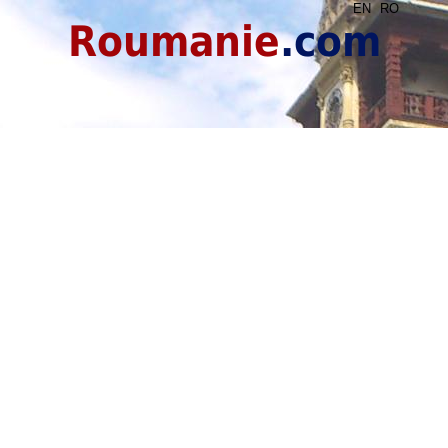
EN
RO
Roumanie
.com