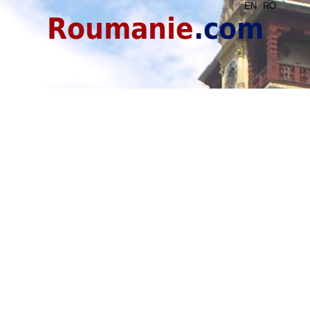
EN
RO
Roumanie
.com