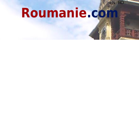
EN
RO
Roumanie
.com