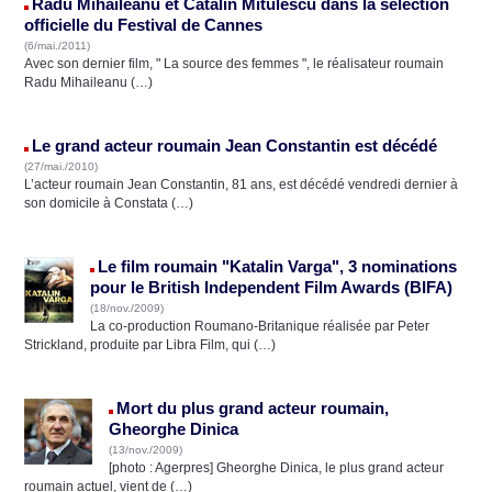
Radu Mihaileanu et Catalin Mitulescu dans la sélection
officielle du Festival de Cannes
(6/mai./2011)
Avec son dernier film, " La source des femmes ", le réalisateur roumain
Radu Mihaileanu (…)
Le grand acteur roumain Jean Constantin est décédé
(27/mai./2010)
L’acteur roumain Jean Constantin, 81 ans, est décédé vendredi dernier à
son domicile à Constata (…)
Le film roumain "Katalin Varga", 3 nominations
pour le British Independent Film Awards (BIFA)
(18/nov./2009)
La co-production Roumano-Britanique réalisée par Peter
Strickland, produite par Libra Film, qui (…)
Mort du plus grand acteur roumain,
Gheorghe Dinica
(13/nov./2009)
[photo : Agerpres] Gheorghe Dinica, le plus grand acteur
roumain actuel, vient de (…)