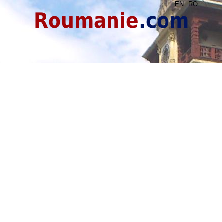
EN
RO
Roumanie
.com