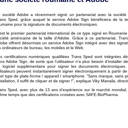
 société Adobe a récemment signé un partenariat avec la société
ans Sped, grâce auquel le service Adobe Sign bénéficiera de la te
umaine pour la signature de documents électroniques.
est le premier partenariat international de ce type signé en Roumani
ciété américaine de la taille d’Adobe. Grâce à ce partenariat, Tra
obe offrent désormais un service Adobe Sign intégré avec des signa
s ordinateurs de bureau, les mobiles et le Web.
s certifications numériques qualifiées Trans Sped sont intégrées dès
ns Adobe Sign, de sorte que l’utilisateur n’a plus besoin d’installer de
 logiciel supplémentaire pour signer les documents électroniques. 
ilisateurs peuvent instantanément signer électroniquement à partir de
el type de plate-forme / appareil / smartphone. "Sans marque, sans pi
stallation, il suffit de cliquer et de signer !", explique Viky Manaila, dir
ans Sped, avec plus de 13 ans d’expérience sur le marché mondial, fo
me temps que des certifications croisées avec SAFE-BioPharma.