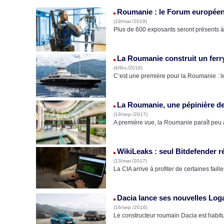
Roumanie : le Forum européen 
(19/mar./2019)
Plus de 600 exposants seront présents à 
La Roumanie construit un ferr
(4/fév./2018)
C’est une première pour la Roumanie : l
La Roumanie, une pépinière de
(19/sep./2017)
A première vue, la Roumanie paraît peu 
WikiLeaks : seul Bitdefender r
(13/mar./2017)
La CIA arrive à profiter de certaines fai
Dacia lance ses nouvelles Log
(16/sep./2016)
Le constructeur roumain Dacia est habitue