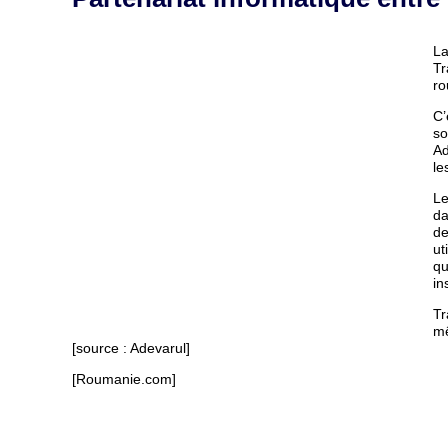
La
Tr
ro
C’
so
Ad
le
Le
da
de
ut
qu
in
Tr
mê
[source : Adevarul]
[Roumanie.com]