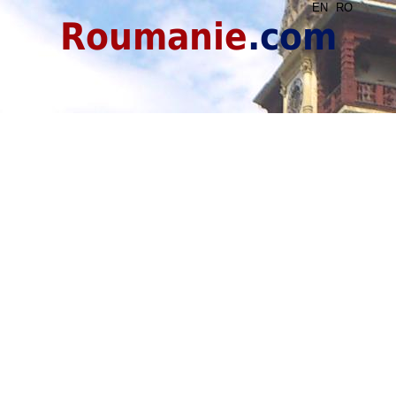
EN
RO
Roumanie
.com