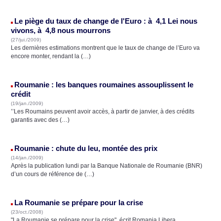
Le piège du taux de change de l'Euro : à 4,1 Lei nous
vivons, à 4,8 nous mourrons
(27/jui./2009)
Les dernières estimations montrent que le taux de change de l’Euro va
encore monter, rendant la (…)
Roumanie : les banques roumaines assouplissent le
crédit
(19/jan./2009)
’’Les Roumains peuvent avoir accès, à partir de janvier, à des crédits
garantis avec des (…)
Roumanie : chute du leu, montée des prix
(14/jan./2009)
Après la publication lundi par la Banque Nationale de Roumanie (BNR)
d’un cours de référence de (…)
La Roumanie se prépare pour la crise
(23/oct./2008)
"La Roumanie se prépare pour la crise", écrit Romania Libera