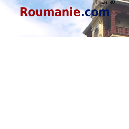
EN
RO
Roumanie
.com