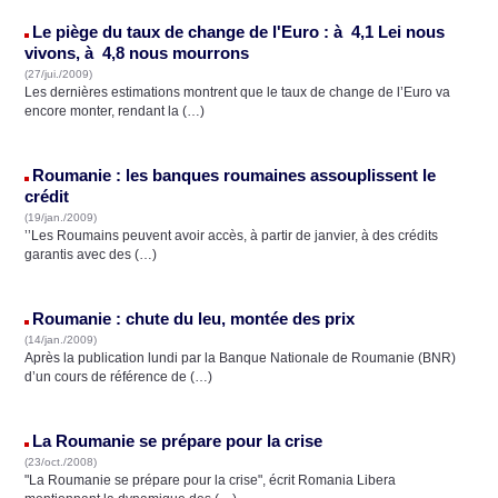
Le piège du taux de change de l'Euro : à 4,1 Lei nous
vivons, à 4,8 nous mourrons
(27/jui./2009)
Les dernières estimations montrent que le taux de change de l’Euro va
encore monter, rendant la (…)
Roumanie : les banques roumaines assouplissent le
crédit
(19/jan./2009)
’’Les Roumains peuvent avoir accès, à partir de janvier, à des crédits
garantis avec des (…)
Roumanie : chute du leu, montée des prix
(14/jan./2009)
Après la publication lundi par la Banque Nationale de Roumanie (BNR)
d’un cours de référence de (…)
La Roumanie se prépare pour la crise
(23/oct./2008)
"La Roumanie se prépare pour la crise", écrit Romania Libera