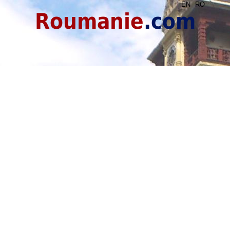
EN
RO
Roumanie
.com