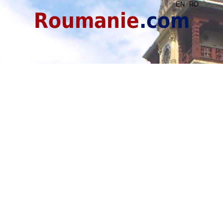
EN
RO
Roumanie
.com