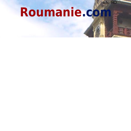
EN
RO
Roumanie
.com