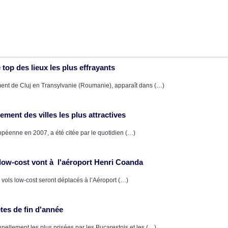
top des lieux les plus effrayants
ment de Cluj en Transylvanie (Roumanie), apparaît dans (…)
ment des villes les plus attractives
uropéenne en 2007, a été citée par le quotidien (…)
 low-cost vont à l'aéroport Henri Coanda
vols low-cost seront déplacés à l’Aéroport (…)
tes de fin d'année
nnellement les plus prisées par les Bucarestois et les (…)