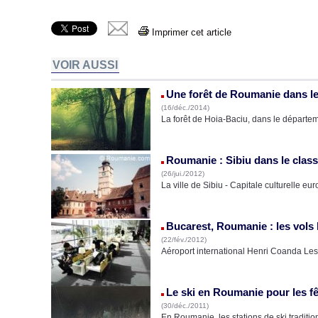
Imprimer cet article
VOIR AUSSI
Une forêt de Roumanie dans le 
(16/déc./2014)
La forêt de Hoia-Baciu, dans le départe
Roumanie : Sibiu dans le classe
(26/jui./2012)
La ville de Sibiu - Capitale culturelle e
Bucarest, Roumanie : les vols
(22/fév./2012)
Aéroport international Henri Coanda Les 
Le ski en Roumanie pour les fê
(30/déc./2011)
En Roumanie, les stations de ski traditio