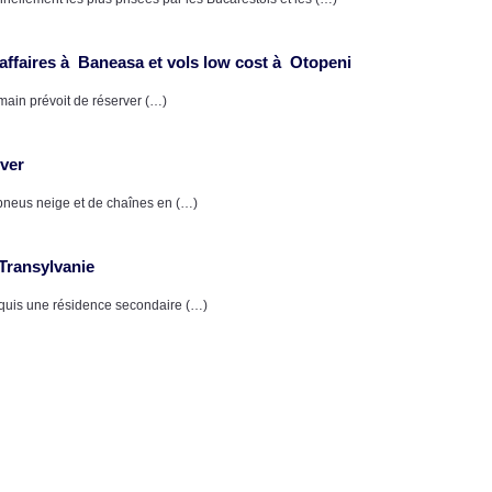
affaires à Baneasa et vols low cost à Otopeni
main prévoit de réserver (…)
iver
 pneus neige et de chaînes en (…)
Transylvanie
cquis une résidence secondaire (…)