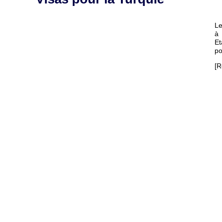
Le
à 
Et
po
[R