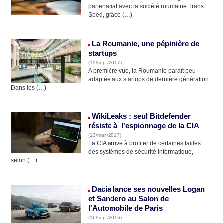
partenariat avec la société roumaine Trans
Sped, grâce (…)
La Roumanie, une pépinière de
startups
(19/sep./2017)
A première vue, la Roumanie paraît peu
adaptée aux startups de dernière génération.
Dans les (…)
WikiLeaks : seul Bitdefender
résiste à l'espionnage de la CIA
(13/mar./2017)
La CIA arrive à profiter de certaines failles
des systèmes de sécurité informatique,
selon (…)
Dacia lance ses nouvelles Logan
et Sandero au Salon de
l'Automobile de Paris
(16/sep./2016)