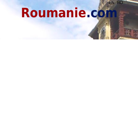
EN
RO
Roumanie
.com