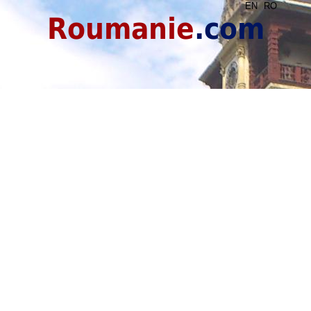
EN
RO
Roumanie
.com