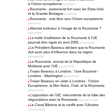
à l’Union européenne
(avril/2005)
Roumanie : partenariat fort avec les Etats-Unis
et la Grande Bretagne
(avril/2005)
Roumanie : voie libre vers l’Union européenne
(avril/2005)
Attentat extérieur à l’image de la Roumanie ?
(mars/2005)
Le traité d’adhésion de la Roumanie à l’UE
pourrait être signé en avril 2005
(janvier/2005)
Le Président Basescu déclare que la Roumanie
doit avoir plus d’influence dans sa région
(janvier/2005)
La Roumanie, avocat de la République de
Moldavie pour l’UE
(janvier/2005)
Traian Basescu à Londres : l’axe Bucarest -
Londres - Washington
(janvier/2005)
Traian Basescu en visite à Londres : l’Union
Européenne, la Mer Noire, l’Irak, et la Roumanie
(janvier/2005)
L’opposition de l’UE, mécontente de la hâte des
négociations avec la Roumanie
(novembre/2004)
Le Canal Bâstroe et le conflit avec l’Ukraine
(octobre/2004)