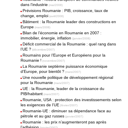
dans l’industrie
(mai/2008)
Prévisions Roumanie : PIB, croissance, taux de
change, emploi
(avril/2008)
Bâtiment : la Roumanie leader des constructions en
Europe
(mars/2008)
Bilan de l’économie en Roumanie en 2007 :
immobilier, énergie, inflation
(janvier/2008)
Déficit commercial de la Roumanie : quel rang dans
l’UE ?
(décembre/2007)
Roumains pour l’Europe et Européens pour la
Roumanie !
(novembre/2007)
La Roumanie septième puissance économique
d’Europe, pour bientôt ?
(mars/2007)
Une nouvelle politique de développement régional
pour la Roumanie
(mars/2007)
UE : la Roumanie, leader de la croissance du
PIB/habitant
(mars/2007)
Roumanie, USA : protection des investissements selon
les exigences de l’UE
(février/2007)
Roumanie-UE : diminuer sa dépendance face au
pétrole et au gaz russes
(janvier/2007)
Roumanie : les prix n’augmenteront pas après
l’adhésion
(janvier/2007)