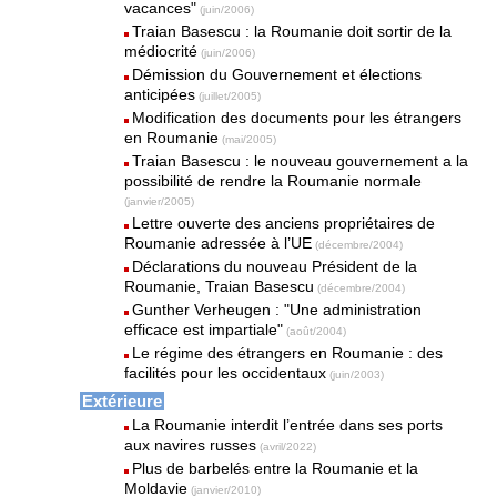
vacances"
(juin/2006)
Traian Basescu : la Roumanie doit sortir de la
médiocrité
(juin/2006)
Démission du Gouvernement et élections
anticipées
(juillet/2005)
Modification des documents pour les étrangers
en Roumanie
(mai/2005)
Traian Basescu : le nouveau gouvernement a la
possibilité de rendre la Roumanie normale
(janvier/2005)
Lettre ouverte des anciens propriétaires de
Roumanie adressée à l’UE
(décembre/2004)
Déclarations du nouveau Président de la
Roumanie, Traian Basescu
(décembre/2004)
Gunther Verheugen : "Une administration
efficace est impartiale"
(août/2004)
Le régime des étrangers en Roumanie : des
facilités pour les occidentaux
(juin/2003)
Extérieure
La Roumanie interdit l’entrée dans ses ports
aux navires russes
(avril/2022)
Plus de barbelés entre la Roumanie et la
Moldavie
(janvier/2010)