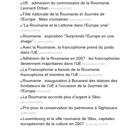
UE : admission du commissaire de la Roumanie,
Leonard Orban
(décembre/2006)
Fête nationale de la Roumanie et Journée de
l’Europe : fêtes roumaines
(novembre/2006)
"La Roumanie et la Lettonie dans l’Europe unie"
(octobre/2006)
Roumanie : exposition "Surprends l’Europe en une
image"
(octobre/2006)
Avec la Roumanie, la francophonie prend du poids
dans l’UE
(septembre/2006)
Adhésion de la Roumanie en 2007 : les francophones
deviennent majoritaires dans l’UE
(septembre/2006)
La Francophonie a besoin de la Roumanie
francophone et membre de l’UE
(septembre/2006)
Roumanie : inauguration à Bucarest des statues des
fondateurs de l’UE à l’occasion de la Journée de
l’Europe
(mai/2006)
La Roumanie accorde plus d’argent à Sibiu
(décembre/2005)
Prix pour la conservation du patrimoine à Sighisoara
(juillet/2005)
Luxembourg et la ville roumaine de Sibiu, capitales
européennes de la culture en 2007
(septembre/2004)