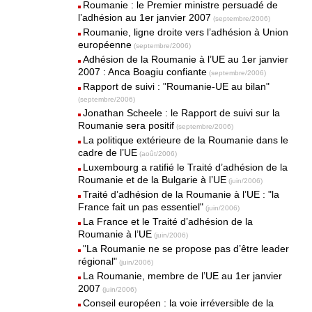
Roumanie : le Premier ministre persuadé de
l’adhésion au 1er janvier 2007
(septembre/2006)
Roumanie, ligne droite vers l’adhésion à Union
européenne
(septembre/2006)
Adhésion de la Roumanie à l’UE au 1er janvier
2007 : Anca Boagiu confiante
(septembre/2006)
Rapport de suivi : "Roumanie-UE au bilan"
(septembre/2006)
Jonathan Scheele : le Rapport de suivi sur la
Roumanie sera positif
(septembre/2006)
La politique extérieure de la Roumanie dans le
cadre de l’UE
(août/2006)
Luxembourg a ratifié le Traité d’adhésion de la
Roumanie et de la Bulgarie à l’UE
(juin/2006)
Traité d’adhésion de la Roumanie à l’UE : "la
France fait un pas essentiel"
(juin/2006)
La France et le Traité d’adhésion de la
Roumanie à l’UE
(juin/2006)
"La Roumanie ne se propose pas d’être leader
régional"
(juin/2006)
La Roumanie, membre de l’UE au 1er janvier
2007
(juin/2006)
Conseil européen : la voie irréversible de la