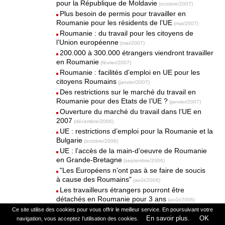
pour la République de Moldavie
(octobre/2007)
Plus besoin de permis pour travailler en
Roumanie pour les résidents de l’UE
(mai/2007)
Roumanie : du travail pour les citoyens de
l’Union européenne
(mai/2007)
200.000 à 300.000 étrangers viendront travailler
en Roumanie
(février/2007)
Roumanie : facilités d’emploi en UE pour les
citoyens Roumains
(janvier/2007)
Des restrictions sur le marché du travail en
Roumanie pour des Etats de l’UE ?
(janvier/2007)
Ouverture du marché du travail dans l’UE en
2007
(décembre/2006)
UE : restrictions d’emploi pour la Roumanie et la
Bulgarie
(octobre/2006)
UE : l’accès de la main-d’oeuvre de Roumanie
en Grande-Bretagne
(septembre/2006)
"Les Européens n’ont pas à se faire de soucis
à cause des Roumains"
(août/2006)
Les travailleurs étrangers pourront être
détachés en Roumanie pour 3 ans
(août/2006)
La Roumanie recrutera du personnel pour la
Ce site utilise des cookies pour vous offrir le meilleur service. En poursuivant votre
Commission européenne
En savoir plus.
OK
navigation, vous acceptez l’utilisation des cookies.
(août/2006)