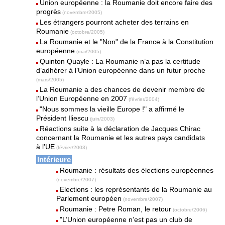
Union européenne : la Roumanie doit encore faire des
progrès
(novembre/2005)
Les étrangers pourront acheter des terrains en
Roumanie
(octobre/2005)
La Roumanie et le "Non" de la France à la Constitution
européenne
(mai/2005)
Quinton Quayle : La Roumanie n’a pas la certitude
d’adhérer à l’Union européenne dans un futur proche
(mars/2005)
La Roumanie a des chances de devenir membre de
l’Union Européenne en 2007
(février/2004)
"Nous sommes la vieille Europe !" a affirmé le
Président Iliescu
(juin/2003)
Réactions suite à la déclaration de Jacques Chirac
concernant la Roumanie et les autres pays candidats
à l’UE
(février/2003)
Intérieure
Roumanie : résultats des élections européennes
(novembre/2007)
Elections : les représentants de la Roumanie au
Parlement européen
(novembre/2007)
Roumanie : Petre Roman, le retour
(octobre/2006)
"L’Union européenne n’est pas un club de