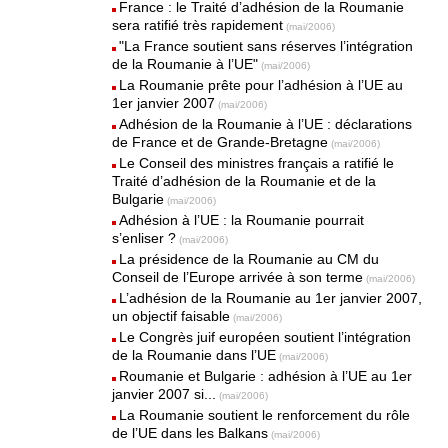
France : le Traité d’adhésion de la Roumanie
sera ratifié très rapidement
(mai/2006)
"La France soutient sans réserves l’intégration
de la Roumanie à l’UE"
(mai/2006)
La Roumanie prête pour l’adhésion à l’UE au
1er janvier 2007
(mai/2006)
Adhésion de la Roumanie à l’UE : déclarations
de France et de Grande-Bretagne
(mai/2006)
Le Conseil des ministres français a ratifié le
Traité d’adhésion de la Roumanie et de la
Bulgarie
(mai/2006)
Adhésion à l’UE : la Roumanie pourrait
s’enliser ?
(mai/2006)
La présidence de la Roumanie au CM du
Conseil de l’Europe arrivée à son terme
(mai/2006)
L’adhésion de la Roumanie au 1er janvier 2007,
un objectif faisable
(mai/2006)
Le Congrès juif européen soutient l’intégration
de la Roumanie dans l’UE
(mai/2006)
Roumanie et Bulgarie : adhésion à l’UE au 1er
janvier 2007 si...
(mai/2006)
La Roumanie soutient le renforcement du rôle
de l’UE dans les Balkans
(mai/2006)