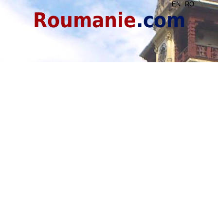
EN
RO
Roumanie
.com