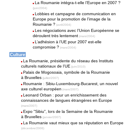
La Roumanie intégra-t-elle l’Europe en 2007 ?
(juin/2004)
Lobbies et campagne de communication en
Europe pour la promotion de l’image de la
Roumanie ?
(avril/2004)
Les négociations avec l’Union Européenne se
déroulent très lentement
(mars/2004)
L’adhésion à l’UE pour 2007 est-elle
compromise ?
(mars/2004)
Culture
La Roumanie, présidente du réseau des Instituts
culturels nationaux de l’UE
(juin/2010)
Palais de Mogosoaia, symbole de la Roumanie
à Bruxelles
(juillet/2007)
Roumanie : Sibiu-Luxembourg-Bucarest, un nouvel
axe culturel européen
(mars/2007)
Leonard Orban : pour un enrichissement des
connaissances de langues étrangères en Europe
(mars/2007)
Expo "Sibiu", lors de la Semaine de la Roumanie
à Bruxelles
(janvier/2007)
La Roumanie vaut mieux que sa réputation en Europe
(décembre/2006)