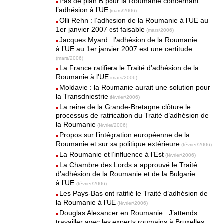
Pas de plan B pour la Roumanie concernant
l’adhésion à l’UE
(mars/2006)
Olli Rehn : l’adhésion de la Roumanie à l’UE au
1er janvier 2007 est faisable
(mars/2006)
Jacques Myard : l’adhésion de la Roumanie
à l’UE au 1er janvier 2007 est une certitude
(mars/2006)
La France ratifiera le Traité d’adhésion de la
Roumanie à l’UE
(mars/2006)
Moldavie : la Roumanie aurait une solution pour
la Transdniestrie
(février/2006)
La reine de la Grande-Bretagne clôture le
processus de ratification du Traité d’adhésion de
la Roumanie
(février/2006)
Propos sur l’intégration européenne de la
Roumanie et sur sa politique extérieure
(février/2006)
La Roumanie et l’influence à l’Est
(février/2006)
La Chambre des Lords a approuvé le Traité
d’adhésion de la Roumanie et de la Bulgarie
à l’UE
(février/2006)
Les Pays-Bas ont ratifié le Traité d’adhésion de
la Roumanie à l’UE
(février/2006)
Douglas Alexander en Roumanie : J’attends
travailler avec les experts roumains à Bruxelles