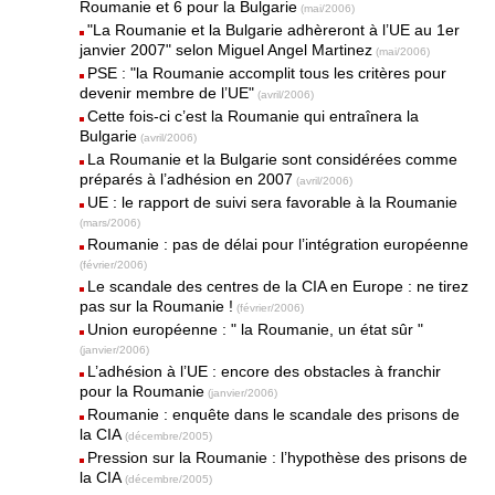
Roumanie et 6 pour la Bulgarie
(mai/2006)
"La Roumanie et la Bulgarie adhèreront à l’UE au 1er
janvier 2007" selon Miguel Angel Martinez
(mai/2006)
PSE : "la Roumanie accomplit tous les critères pour
devenir membre de l’UE"
(avril/2006)
Cette fois-ci c’est la Roumanie qui entraînera la
Bulgarie
(avril/2006)
La Roumanie et la Bulgarie sont considérées comme
préparés à l’adhésion en 2007
(avril/2006)
UE : le rapport de suivi sera favorable à la Roumanie
(mars/2006)
Roumanie : pas de délai pour l’intégration européenne
(février/2006)
Le scandale des centres de la CIA en Europe : ne tirez
pas sur la Roumanie !
(février/2006)
Union européenne : " la Roumanie, un état sûr "
(janvier/2006)
L’adhésion à l’UE : encore des obstacles à franchir
pour la Roumanie
(janvier/2006)
Roumanie : enquête dans le scandale des prisons de
la CIA
(décembre/2005)
Pression sur la Roumanie : l’hypothèse des prisons de
la CIA
(décembre/2005)