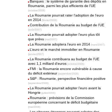
Banques : le système de garantie des dépôts en
Roumanie, parmi les plus efficients de l’UE
(octobre/2008)
La Roumanie pourrait rater l’adoption de l’euro
en 2014
(février/2008)
Contribution de la Roumanie au budget de l’UE
(août/2007)
La Roumanie pourrait adopter l’euro plus tôt
que prévu
(mai/2007)
La Roumanie adoptera l’euro en 2014
(mars/2007)
L’euro et le marché immobilier en Roumanie
(janvier/2007)
La Roumanie contribuera au budget de l’UE
avec 1,1 milliard d’euros
(octobre/2006)
FMI : la Roumanie encore vulnérable à cause
du déficit extérieur
(septembre/2006)
S&P : Roumanie, perspective financière positive
(septembre/2006)
La Roumanie pourrait adopter l’euro avant la
Hongrie
(juillet/2006)
Roumanie : prévisions de la Commission
européenne concernant le déficit budgétaire
(mai/2006)
Les citoyens étrangers peuvent acheter des