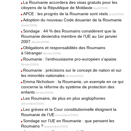
La Roumanie accordera des visas gratuits pour les
citoyens de la République de Moldavie
(avril/2006)
APCE : les progrès de la Roumanie sont réels
(avril/2006)
Adoption du nouveau Code douanier de la Roumanie
(mars/2006)
Sondage : 44 % des Roumains considèrent que la
Roumanie deviendra membre de l’UE au 1er janvier
2007
(février/2006)
Obligations et responsabilités des Roumains
à l’étranger
(février/2006)
Roumanie : l’enthousiasme pro-européen s’apaise
(février/2006)
Roumanie : précisions sur le concept de nation et sur
les minorités nationales
(février/2006)
Emma Nicholson : la Roumanie, un exemple en ce qui
concerne la réforme du système de protection des
enfants
(février/2006)
Les Roumains, de plus en plus anglophones
(décembre/2005)
Les grèves et la Cour constitutionnelle éloignent la
Roumanie de l’UE
(novembre/2005)
Sondage sur l’UE en Roumanie : que pensent les
Roumains ?
(septembre/2005)