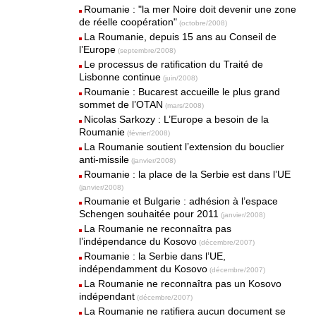
Roumanie : "la mer Noire doit devenir une zone
de réelle coopération"
(octobre/2008)
La Roumanie, depuis 15 ans au Conseil de
l’Europe
(septembre/2008)
Le processus de ratification du Traité de
Lisbonne continue
(juin/2008)
Roumanie : Bucarest accueille le plus grand
sommet de l’OTAN
(mars/2008)
Nicolas Sarkozy : L’Europe a besoin de la
Roumanie
(février/2008)
La Roumanie soutient l’extension du bouclier
anti-missile
(janvier/2008)
Roumanie : la place de la Serbie est dans l’UE
(janvier/2008)
Roumanie et Bulgarie : adhésion à l’espace
Schengen souhaitée pour 2011
(janvier/2008)
La Roumanie ne reconnaîtra pas
l’indépendance du Kosovo
(décembre/2007)
Roumanie : la Serbie dans l’UE,
indépendamment du Kosovo
(décembre/2007)
La Roumanie ne reconnaîtra pas un Kosovo
indépendant
(décembre/2007)
La Roumanie ne ratifiera aucun document se