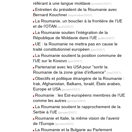
réfèrant à une langue moldave
(octobre/2007)
Entretien du président de la Roumanie avec
Bernard Kouchner
(septembre/2007)
La Roumanie, un bouclier à la frontière de l’UE
et de l’OTAN
(août/2007)
La Roumanie soutien l’intégration de la
République de Moldavie dans l’UE
(juillet/2007)
UE : la Roumanie ne mettra pas en cause le
traité constitutionnel européen
(juin/2007)
La Roumanie soutient la position commune de
l’UE sur le Kosovo
(juin/2007)
Partenariat avec les USA pour "sortir la
Roumanie de la zone grise d’influence"
(mai/2007)
Obectifs et politique étrangère de la Roumanie :
Irak, Afghanistan, Balkans, Israël, États arabes,
Europe et USA
(janvier/2007)
Roumanie : les Est-européens membres de l’UE
comme les autres
(janvier/2007)
La Roumanie soutient le rapprochement de la
Serbie à l’UE
(janvier/2007)
Roumanie et Italie, la même vision de l’avenir
de l’Europe
(janvier/2007)
La Roumanie et la Bulgarie au Parlement