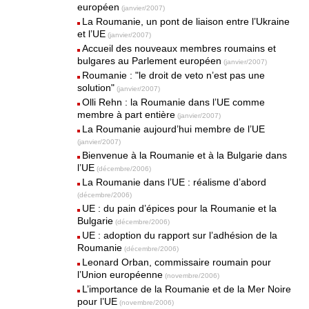
européen
(janvier/2007)
La Roumanie, un pont de liaison entre l’Ukraine
et l’UE
(janvier/2007)
Accueil des nouveaux membres roumains et
bulgares au Parlement européen
(janvier/2007)
Roumanie : "le droit de veto n’est pas une
solution"
(janvier/2007)
Olli Rehn : la Roumanie dans l’UE comme
membre à part entière
(janvier/2007)
La Roumanie aujourd’hui membre de l’UE
(janvier/2007)
Bienvenue à la Roumanie et à la Bulgarie dans
l’UE
(décembre/2006)
La Roumanie dans l’UE : réalisme d’abord
(décembre/2006)
UE : du pain d’épices pour la Roumanie et la
Bulgarie
(décembre/2006)
UE : adoption du rapport sur l’adhésion de la
Roumanie
(décembre/2006)
Leonard Orban, commissaire roumain pour
l’Union européenne
(novembre/2006)
L’importance de la Roumanie et de la Mer Noire
pour l’UE
(novembre/2006)