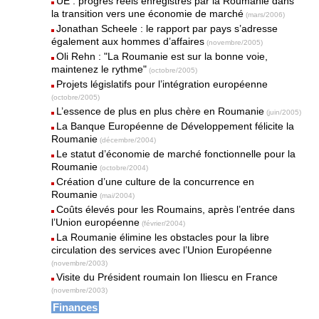
UE : progrès réels enregistrés par la Roumanie dans
la transition vers une économie de marché
(mars/2006)
Jonathan Scheele : le rapport par pays s’adresse
également aux hommes d’affaires
(novembre/2005)
Oli Rehn : "La Roumanie est sur la bonne voie,
maintenez le rythme"
(octobre/2005)
Projets législatifs pour l’intégration européenne
(octobre/2005)
L’essence de plus en plus chère en Roumanie
(juin/2005)
La Banque Européenne de Développement félicite la
Roumanie
(décembre/2004)
Le statut d’économie de marché fonctionnelle pour la
Roumanie
(octobre/2004)
Création d’une culture de la concurrence en
Roumanie
(mai/2004)
Coûts élevés pour les Roumains, après l’entrée dans
l’Union européenne
(février/2004)
La Roumanie élimine les obstacles pour la libre
circulation des services avec l’Union Européenne
(novembre/2003)
Visite du Président roumain Ion Iliescu en France
(novembre/2003)
Finances