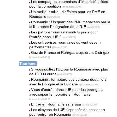
Les compagnies roumaines d’électricité prêtes
pour la compétition
(novembre/2006)
Un meilleur milieu d’affaires pour les PME en
Roumanie
(juin/2005)
Roumanie : Un quart des PME menacées par la
faillite après l’intégration dans l’UE
(avril/2005)
Les patrons roumains sont-ils prêts pour
l’entrée dans l’UE ?
(avril/2005)
Les entreprises roumaines doivent devenir
performantes
(février/2005)
Gaz de France et Ruhrgas acquièrent Distrigaz
(novembre/2004)
Tourisme
Si vous quittez l’UE par la Roumanie avec plus
de 10.000 euros
(juillet/2007)
Roumanie : fermeture des bureaux douaniers
avec la Hongrie et la Bulgarie
(décembre/2006)
Visas d’entrée dans l’UE pour les étrangers
avec séjour temporaire en Roumanie
(décembre/2006)
Entrer en Roumanie sans visa
(janvier/2004)
Les citoyens de l’UE dispensés de passeport
pour entrer en Roumanie
(janvier/2004)