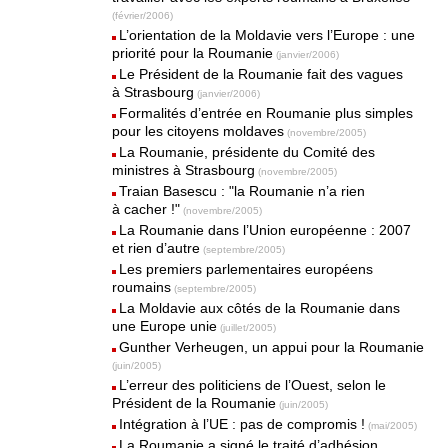
(février/2006)
L’orientation de la Moldavie vers l’Europe : une
priorité pour la Roumanie
(janvier/2006)
Le Président de la Roumanie fait des vagues
à Strasbourg
(janvier/2006)
Formalités d’entrée en Roumanie plus simples
pour les citoyens moldaves
(novembre/2005)
La Roumanie, présidente du Comité des
ministres à Strasbourg
(novembre/2005)
Traian Basescu : "la Roumanie n’a rien
à cacher !"
(novembre/2005)
La Roumanie dans l’Union européenne : 2007
et rien d’autre
(septembre/2005)
Les premiers parlementaires européens
roumains
(septembre/2005)
La Moldavie aux côtés de la Roumanie dans
une Europe unie
(juillet/2005)
Gunther Verheugen, un appui pour la Roumanie
(juin/2005)
L’erreur des politiciens de l’Ouest, selon le
Président de la Roumanie
(juin/2005)
Intégration à l’UE : pas de compromis !
(mai/2005)
La Roumanie a signé le traité d’adhésion