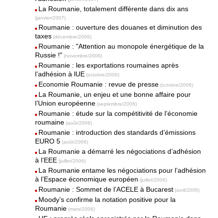
La Roumanie, totalement différente dans dix ans
(janvier/2007)
Roumanie : ouverture des douanes et diminution des
taxes
(décembre/2006)
Roumanie : "Attention au monopole énergétique de la
Russie !"
(novembre/2006)
Roumanie : les exportations roumaines après
l’adhésion à lUE
(octobre/2006)
Economie Roumanie : revue de presse
(octobre/2006)
La Roumanie, un enjeu et une bonne affaire pour
l’Union européenne
(septembre/2006)
Roumanie : étude sur la compétitivité de l’économie
roumaine
(août/2006)
Roumanie : introduction des standards d’émissions
EURO 5
(août/2006)
La Roumanie a démarré les négociations d’adhésion
à l’EEE
(juillet/2006)
La Roumanie entame les négociations pour l’adhésion
à l’Espace économique européen
(juillet/2006)
Roumanie : Sommet de l’ACELE à Bucarest
(avril/2006)
Moody’s confirme la notation positive pour la
Roumanie
(mars/2006)