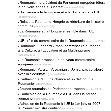
Roumanie : le président du Parlement européen fêtera
la nouvelle année à Bucarest
(décembre/2006)
Bienvenue à la Roumanie et à la Bulgarie dans l’UE
(décembre/2006)
Relations Roumanie-Hongrie et réécriture de l’histoire
commune
(novembre/2006)
La Roumanie et la Hongrie ensemble dans l’UE
(novembre/2006)
UE : rôle du commissaire de la Roumanie
(novembre/2006)
Roumanie : Leonard Orban, commissaire européen
à la Culture, à l’Education et au Multilinguisme
(octobre/2006)
La Roumanie propose un nouveau commissaire
européen
(octobre/2006)
Roumanie. Varujan Vosganian : "Je n’ai pas collaboré
avec la Securitate"
(octobre/2006)
L’adhésion à l’UE une chance et un défi pour la
Roumanie
(octobre/2006)
Jeunes roumains au Parlement européen
(octobre/2006)
L’adhésion de la Roumanie à l’UE dans la presse
roumaine
(septembre/2006)
Adhésion de la Roumanie à l’UE le 1er janvier 2007 :
le Premier ministre confiant
(septembre/2006)