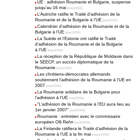
UE : adhésion Roumanie et Bulgarie, suspense
jusqu’au 16 mai
(mai/2006)
L’Autriche ratifie le Traité d’adhésion de la
Roumanie et de la Bulgarie à l’UE
(mai/2006)
Calendrier d’adhésion de la Roumanie et de la
Bulgarie à l’UE
(mai/2006)
La Suède et l’Estonie ont ratifié le Traité
d’adhésion de la Roumanie et de la Bulgarie
à l’UE
(mai/2006)
La réception de la République de Moldavie dans
le SEECP, un succès diplomatique de la
Roumanie
(mai/2006)
Les chrétiens-démocrates allemands
soutiennent l’adhésion de la Roumanie à l’UE en
2007
(mai/2006)
La Roumanie solidaire de la Bulgarie pour
l’adhésion à l’UE
(mai/2006)
"L’adhésion de la Roumanie à l’EU aura lieu au
1er janvier 2007"
(avril/2006)
Roumanie : entretien avec le commissaire
européen Olli Rehn
(avril/2006)
La Finlande ratifiera le Traité d’adhésion de la
Roumanie à l’UE à la fin mai
(mars/2006)