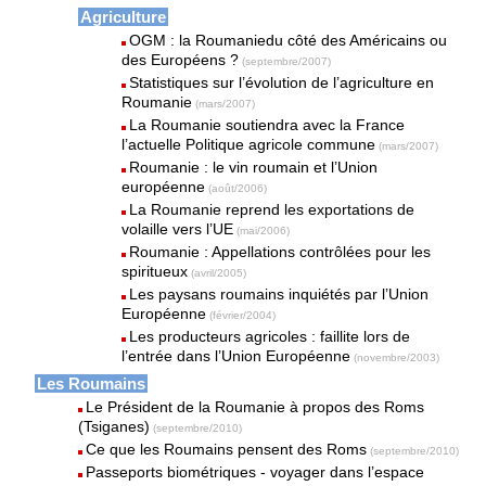
Agriculture
OGM : la Roumaniedu côté des Américains ou
des Européens ?
(septembre/2007)
Statistiques sur l’évolution de l’agriculture en
Roumanie
(mars/2007)
La Roumanie soutiendra avec la France
l’actuelle Politique agricole commune
(mars/2007)
Roumanie : le vin roumain et l’Union
européenne
(août/2006)
La Roumanie reprend les exportations de
volaille vers l’UE
(mai/2006)
Roumanie : Appellations contrôlées pour les
spiritueux
(avril/2005)
Les paysans roumains inquiétés par l’Union
Européenne
(février/2004)
Les producteurs agricoles : faillite lors de
l’entrée dans l’Union Européenne
(novembre/2003)
Les Roumains
Le Président de la Roumanie à propos des Roms
(Tsiganes)
(septembre/2010)
Ce que les Roumains pensent des Roms
(septembre/2010)
Passeports biométriques - voyager dans l’espace