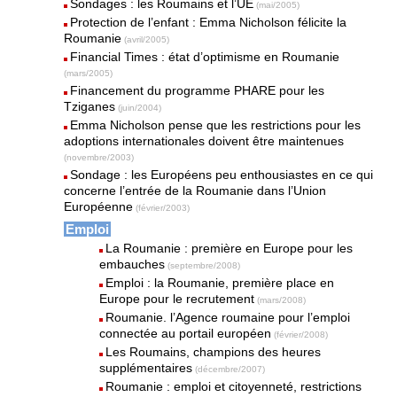
Sondages : les Roumains et l’UE
(mai/2005)
Protection de l’enfant : Emma Nicholson félicite la
Roumanie
(avril/2005)
Financial Times : état d’optimisme en Roumanie
(mars/2005)
Financement du programme PHARE pour les
Tziganes
(juin/2004)
Emma Nicholson pense que les restrictions pour les
adoptions internationales doivent être maintenues
(novembre/2003)
Sondage : les Européens peu enthousiastes en ce qui
concerne l’entrée de la Roumanie dans l’Union
Européenne
(février/2003)
Emploi
La Roumanie : première en Europe pour les
embauches
(septembre/2008)
Emploi : la Roumanie, première place en
Europe pour le recrutement
(mars/2008)
Roumanie. l’Agence roumaine pour l’emploi
connectée au portail européen
(février/2008)
Les Roumains, champions des heures
supplémentaires
(décembre/2007)
Roumanie : emploi et citoyenneté, restrictions