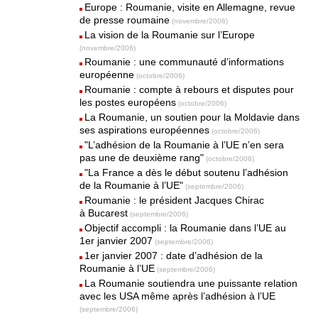
Europe : Roumanie, visite en Allemagne, revue
de presse roumaine
(novembre/2006)
La vision de la Roumanie sur l’Europe
(novembre/2006)
Roumanie : une communauté d’informations
européenne
(octobre/2006)
Roumanie : compte à rebours et disputes pour
les postes européens
(octobre/2006)
La Roumanie, un soutien pour la Moldavie dans
ses aspirations européennes
(octobre/2006)
"L’adhésion de la Roumanie à l’UE n’en sera
pas une de deuxième rang"
(octobre/2006)
"La France a dès le début soutenu l’adhésion
de la Roumanie à l’UE"
(septembre/2006)
Roumanie : le président Jacques Chirac
à Bucarest
(septembre/2006)
Objectif accompli : la Roumanie dans l’UE au
1er janvier 2007
(septembre/2006)
1er janvier 2007 : date d’adhésion de la
Roumanie à l’UE
(septembre/2006)
La Roumanie soutiendra une puissante relation
avec les USA même après l’adhésion à l’UE
(septembre/2006)