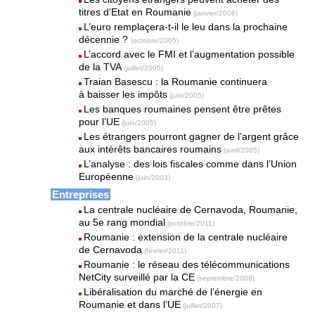
titres d’Etat en Roumanie
(janvier/2006)
L’euro remplaçera-t-il le leu dans la prochaine
décennie ?
(octobre/2005)
L’accord avec le FMI et l’augmentation possible
de la TVA
(juillet/2005)
Traian Basescu : la Roumanie continuera
à baisser les impôts
(juin/2005)
Les banques roumaines pensent être prêtes
pour l’UE
(juin/2005)
Les étrangers pourront gagner de l’argent grâce
aux intérêts bancaires roumains
(avril/2005)
L’analyse : des lois fiscales comme dans l’Union
Européenne
(juin/2003)
Entreprises
La centrale nucléaire de Cernavoda, Roumanie,
au 5e rang mondial
(octobre/2011)
Roumanie : extension de la centrale nucléaire
de Cernavoda
(février/2011)
Roumanie : le réseau des télécommunications
NetCity surveillé par la CE
(septembre/2008)
Libéralisation du marché de l’énergie en
Roumanie et dans l’UE
(juillet/2007)