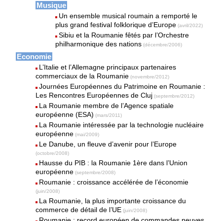
Musique
Un ensemble musical roumain a remporté le
plus grand festival folklorique d’Europe
(avril/2022)
Sibiu et la Roumanie fêtés par l’Orchestre
philharmonique des nations
(décembre/2006)
Economie
L’Italie et l’Allemagne principaux partenaires
commerciaux de la Roumanie
(novembre/2012)
Journées Européennes du Patrimoine en Roumanie :
Les Rencontres Européennes de Cluj
(septembre/2012)
La Roumanie membre de l’Agence spatiale
européenne (ESA)
(mars/2011)
La Roumanie intéressée par la technologie nucléaire
européenne
(mai/2009)
Le Danube, un fleuve d’avenir pour l’Europe
(octobre/2008)
Hausse du PIB : la Roumanie 1ère dans l’Union
européenne
(septembre/2008)
Roumanie : croissance accélérée de l’économie
(juin/2008)
La Roumanie, la plus importante croissance du
commerce de détail de l’UE
(juin/2008)
Roumanie : record européen de commandes neuves