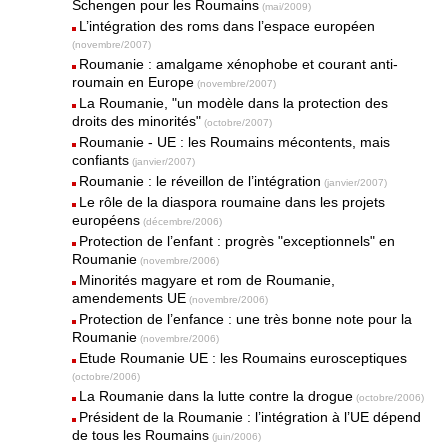
Schengen pour les Roumains
(mai/2009)
L’intégration des roms dans l’espace européen
(novembre/2007)
Roumanie : amalgame xénophobe et courant anti-
roumain en Europe
(novembre/2007)
La Roumanie, "un modèle dans la protection des
droits des minorités"
(octobre/2007)
Roumanie - UE : les Roumains mécontents, mais
confiants
(janvier/2007)
Roumanie : le réveillon de l’intégration
(janvier/2007)
Le rôle de la diaspora roumaine dans les projets
européens
(décembre/2006)
Protection de l’enfant : progrès "exceptionnels" en
Roumanie
(novembre/2006)
Minorités magyare et rom de Roumanie,
amendements UE
(novembre/2006)
Protection de l’enfance : une très bonne note pour la
Roumanie
(novembre/2006)
Etude Roumanie UE : les Roumains eurosceptiques
(octobre/2006)
La Roumanie dans la lutte contre la drogue
(octobre/2006)
Président de la Roumanie : l’intégration à l’UE dépend
de tous les Roumains
(juin/2006)