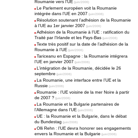
Roumanie vers l’UE
(juin/2006)
Le Parlement européen voit la Roumanie
intégrée dans l’UE en 2007
(juin/2006)
Résolution soutenant l’adhésion de la Roumanie
à l’UE au 1er janvier 2007
(juin/2006)
Adhésion de la Roumanie à l’UE : ratification du
Traité par l’Irlande et les Pays-Bas
(juin/2006)
Texte très positif sur la date de l’adhésion de la
Roumanie à l’UE
(juin/2006)
Tariceanu en Espagne : la Roumanie intégrera
l’UE en janvier 2007
(juin/2006)
L’intégration de la Roumanie, décidée le 26
septembre
(juin/2006)
La Roumanie, une interface entre l’UE et la
Russie
(juin/2006)
Roumanie : l’UE voisine de la mer Noire à partir
de 2007 ?
(juin/2006)
La Roumanie et la Bulgarie partenaires de
l’Allemagne dans l’UE
(juin/2006)
UE : la Roumanie et la Bulgarie, dans le débat
du Bundestag
(juin/2006)
Olli Rehn : l’UE devra honorer ses engagements
envers la Roumanie et la Bulgarie
(juin/2006)