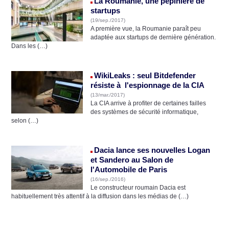
La Roumanie, une pépinière de
startups
(19/sep./2017)
A première vue, la Roumanie paraît peu
adaptée aux startups de dernière génération.
Dans les (…)
WikiLeaks : seul Bitdefender
résiste à l'espionnage de la CIA
(13/mar./2017)
La CIA arrive à profiter de certaines failles
des systèmes de sécurité informatique,
selon (…)
Dacia lance ses nouvelles Logan
et Sandero au Salon de
l'Automobile de Paris
(16/sep./2016)
Le constructeur roumain Dacia est
habituellement très attentif à la diffusion dans les médias de (…)