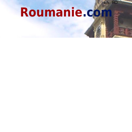
EN
RO
Roumanie
.com