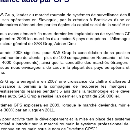
S Grup, leader du marché roumain de systèmes de surveillance des f
 ses opérations en Slovaquie, par la création à Bratislava d’une c
tionnaires détenant des parties égales du capital social de la sociét
ous avons démarré fin mars dernier les implantations de systèmes GP
ptembre 2008 les marchés d’au moins 5 pays européens : l’Allemagne, l’
recteur général de SAS Grup, Adrian Dinu.
’année 2008 signifiera pour SAS Grup la consolidation de sa positi
and nombre de clients - plus de 100 compagnies en Roumanie - et les 
 4000 équipements), ainsi que la conquête des marchés étrangers 
rsque nous envisageons de couvrir la plupart des pays européens et
nu.
S Grup a enregistré en 2007 une croissance du chiffre d’affaires d
roissance a permis à la compagnie de récupérer les manques à
vestissements réalisés pendant 5 ans dans la technologie et le dével
ottes auto. SAS Grup a réalisé l’an dernier un profit de 250.000 lei.
stèmes GPS explosera en 2009, lorsque le marché deviendra mûr et 
re 300% par an jusqu’en 2011.
r activité tant le développement et la mise en place des systèmes in
société a introduit sur le marché roumain le système professionnel de su
est connue en roumain sous le nom de "système GPS" ).