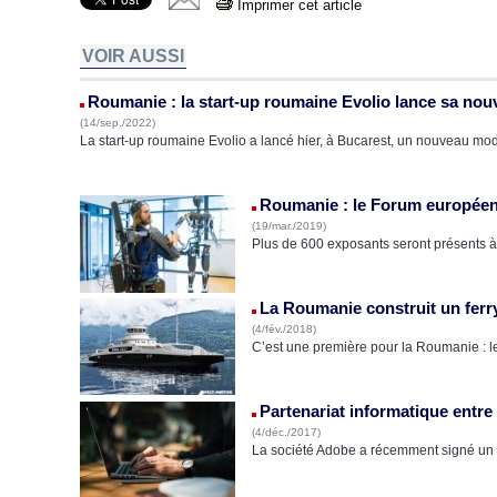
Imprimer cet article
VOIR AUSSI
Roumanie : la start-up roumaine Evolio lance sa nouv
(14/sep./2022)
La start-up roumaine Evolio a lancé hier, à Bucarest, un nouveau mod
Roumanie : le Forum européen 
(19/mar./2019)
Plus de 600 exposants seront présents à 
La Roumanie construit un ferr
(4/fév./2018)
C’est une première pour la Roumanie : l
Partenariat informatique entr
(4/déc./2017)
La société Adobe a récemment signé un 