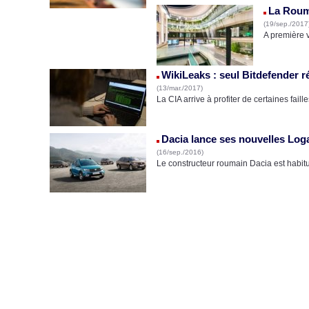
La Rouma
(19/sep./2017
A première 
WikiLeaks : seul Bitdefender r
(13/mar./2017)
La CIA arrive à profiter de certaines fai
Dacia lance ses nouvelles Log
(16/sep./2016)
Le constructeur roumain Dacia est habitue