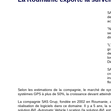
SA
de
ac
"N
se
di
"L
gr
de
lo
Di
SA
c
in
fl
Selon les estimations de la compagnie, le marché de sy
systèmes GPS à plus de 50%, la croissance devant atteind
La compagnie SAS Grup, fondée en 2002 en Roumanie, a pou
réalisation de logiciels dans ce domaine. Il y a 5 ans, la 
solution AVL-Automatic Vehicle Location (la solution AVL 