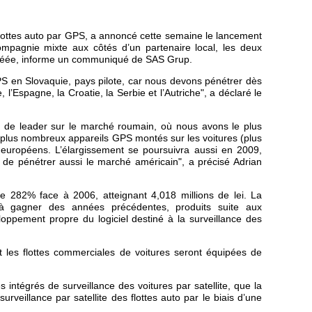
lottes auto par GPS, a annoncé cette semaine le lancement
ompagnie mixte aux côtés d’un partenaire local, les deux
é créée, informe un communiqué de SAS Grup.
S en Slovaquie, pays pilote, car nous devons pénétrer dès
Espagne, la Croatie, la Serbie et l’Autriche", a déclaré le
on de leader sur le marché roumain, où nous avons le plus
plus nombreux appareils GPS montés sur les voitures (plus
européens. L’élargissement se poursuivra aussi en 2009,
 de pénétrer aussi le marché américain", a précisé Adrian
e 282% face à 2006, atteignant 4,018 millions de lei. La
 gagner des années précédentes, produits suite aux
oppement propre du logiciel destiné à la surveillance des
les flottes commerciales de voitures seront équipées de
tégrés de surveillance des voitures par satellite, que la
rveillance par satellite des flottes auto par le biais d’une