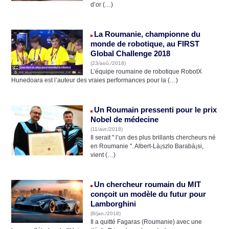
d’or (…)
La Roumanie, championne du
monde de robotique, au FIRST
Global Challenge 2018
(23/aoû./2018)
L’équipe roumaine de robotique RobotX
Hunedoara est l’auteur des vraies performances pour la (…)
Un Roumain pressenti pour le prix
Nobel de médecine
(11/avr./2018)
Il serait " l’un des plus brillants chercheurs né
en Roumanie ". Albert-Là¡szlo Barabà¡si,
vient (…)
Un chercheur roumain du MIT
conçoit un modèle du futur pour
Lamborghini
(8/jan./2018)
Il a quitté Fagaras (Roumanie) avec une