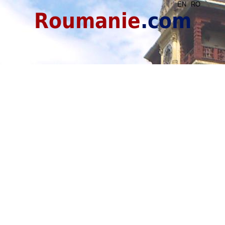
EN
RO
Roumanie
.com