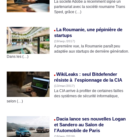
La société Adobe a récemment signé un
partenariat avec la société roumaine Trans
Sped, grâce (…)
La Roumanie, une pépinière de
startups
(19/sep./2017)
A première vue, la Roumanie paraît peu
adaptée aux startups de dernière génération.
Dans les (…)
WikiLeaks : seul Bitdefender
résiste à l'espionnage de la CIA
(13/mar./2017)
La CIA arrive à profiter de certaines failles
des systèmes de sécurité informatique,
selon (…)
Dacia lance ses nouvelles Logan
et Sandero au Salon de
l'Automobile de Paris
(16/sep./2016)