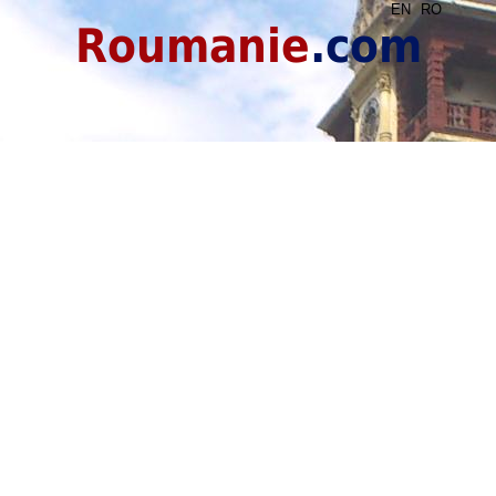
EN
RO
Roumanie
.com