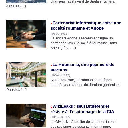
chantiers navals Vard de Braila entamera
dans les (…)
Partenariat informatique entre une
société roumaine et Adobe
(4/déc./2017)
La société Adobe a récemment signé un
partenariat avec la société roumaine Trans
Sped, grâce (…)
La Roumanie, une pépinière de
startups
(19/sep./2017)
A première vue, la Roumanie paraît peu
adaptée aux startups de dernière génération.
Dans les (…)
WikiLeaks : seul Bitdefender
résiste à l'espionnage de la CIA
(13/mar./2017)
La CIA arrive à profiter de certaines failles
des systèmes de sécurité informatique,