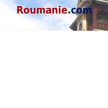
EN
RO
Roumanie
.com