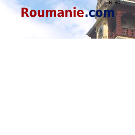
EN
RO
Roumanie
.com